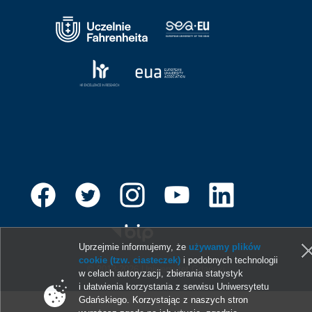
Uprzejmie informujemy, że
używamy plików
cookie (tzw. ciasteczek)
i podobnych technologii
© 2013-2026 Uniwersytet Gdański
w celach autoryzacji, zbierania statystyk
i ułatwienia korzystania z serwisu Uniwersytetu
Gdańskiego. Korzystając z naszych stron