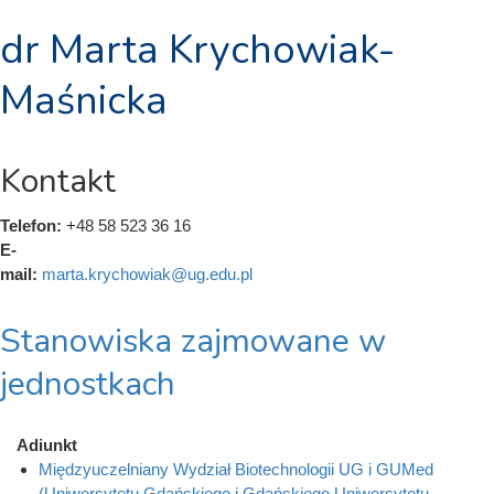
dr Marta Krychowiak-
Maśnicka
Kontakt
Telefon:
+48 58 523 36 16
E-
mail:
marta.krychowiak@ug.edu.pl
Stanowiska zajmowane w
jednostkach
Adiunkt
Międzyuczelniany Wydział Biotechnologii UG i GUMed
(Uniwersytetu Gdańskiego i Gdańskiego Uniwersytetu