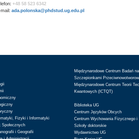
elefon:
+48 58 523 6342
-mail:
ada.polonska@phdstud.ug.edu.pl
Międzynarodowe Centrum Badań n
Szczepionkami Przeciwnowotworow
gii
Międzynarodowe Centrum Teorii Tec
ii
Kwantowych (ICTQT)
nomiczny
ogiczny
Biblioteka UG
oryczny
Centrum Języków Obcych
atyki, Fizyki i Informatyki
Centrum Wychowania Fizycznego i 
k Społecznych
Szkoły doktorskie
ografii i Geografii
Wydawnictwo UG
 i Administracji