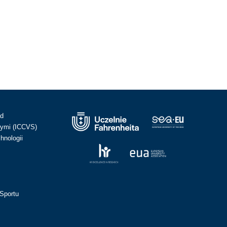
ad
ymi (ICCVS)
hnologii
Sportu