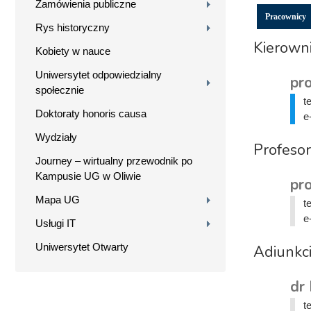
Zamówienia publiczne
Pracownicy
Rys historyczny
Kierown
Kobiety w nauce
Uniwersytet odpowiedzialny
pro
społecznie
t
Doktoraty honoris causa
e
Wydziały
Profeso
Journey – wirtualny przewodnik po
Kampusie UG w Oliwie
pro
Mapa UG
t
e
Usługi IT
Uniwersytet Otwarty
Adiunkc
dr
t