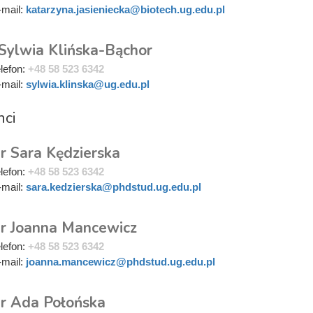
-mail:
katarzyna.jasieniecka@biotech.ug.edu.pl
 Sylwia Klińska-Bąchor
elefon:
+48 58 523 6342
-mail:
sylwia.klinska@ug.edu.pl
nci
r Sara Kędzierska
elefon:
+48 58 523 6342
-mail:
sara.kedzierska@phdstud.ug.edu.pl
r Joanna Mancewicz
elefon:
+48 58 523 6342
-mail:
joanna.mancewicz@phdstud.ug.edu.pl
r Ada Połońska