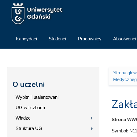
Przejdź do treści
Kandydaci
Studenci
Pracownicy
Absolwenci
Strona głó
Jesteś 
Medyczneg
O uczelni
Wybitni i utalentowani
Zakł
UG w liczbach
Władze
Strona WW
Struktura UG
Symbol:
N11