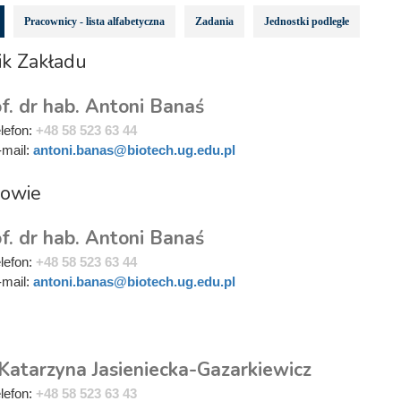
Pracownicy - lista alfabetyczna
Zadania
Jednostki podległe
ik Zakładu
f. dr hab. Antoni Banaś
elefon:
+48 58 523 63 44
-mail:
antoni.banas@biotech.ug.edu.pl
rowie
f. dr hab. Antoni Banaś
elefon:
+48 58 523 63 44
-mail:
antoni.banas@biotech.ug.edu.pl
i
 Katarzyna Jasieniecka-Gazarkiewicz
elefon:
+48 58 523 63 43