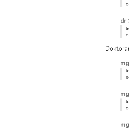
e
dr
t
e
Doktora
mg
t
e
mg
t
e
mg