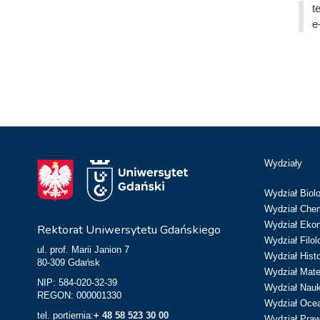
t
e
Wydziały
Wydział Biolo
Wydział Chem
Wydział Eko
Rektorat Uniwersytetu Gdańskiego
Wydział Filol
ul. prof. Marii Janion 7
Wydział Hist
80-309 Gdańsk
Wydział Matem
NIP: 584-020-32-39
Wydział Nau
REGON: 000001330
Wydział Ocean
tel. portiernia:
+ 48 58 523 30 00
Wydział Prawa