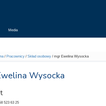
Media
wna
/
Pracownicy
/
Skład osobowy
/ mgr Ewelina Wysocka
tutaj
Ewelina Wysocka
t
58 523 63 25