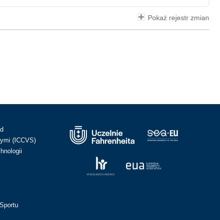
Pokaż rejestr zmian
ad
ymi (ICCVS)
hnologii
Sportu