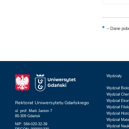
–
Dane pobr
Wydziały
Wydział Biolo
Wydział Chem
Wydział Eko
Rektorat Uniwersytetu Gdańskiego
Wydział Filol
ul. prof. Marii Janion 7
Wydział Hist
80-309 Gdańsk
Wydział Matem
NIP: 584-020-32-39
Wydział Nau