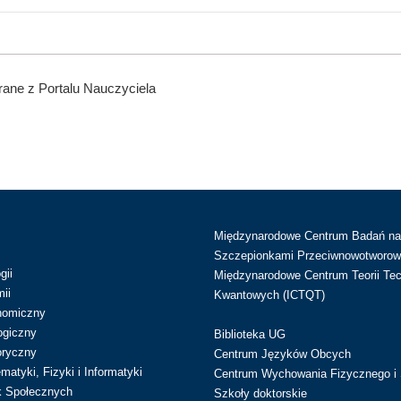
ane z Portalu Nauczyciela
Międzynarodowe Centrum Badań n
Szczepionkami Przeciwnowotworow
gii
Międzynarodowe Centrum Teorii Tec
ii
Kwantowych (ICTQT)
nomiczny
ogiczny
Biblioteka UG
oryczny
Centrum Języków Obcych
atyki, Fizyki i Informatyki
Centrum Wychowania Fizycznego i 
k Społecznych
Szkoły doktorskie