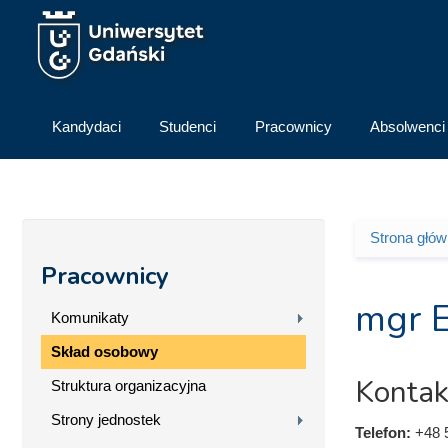
Przejdź do treści
Kandydaci
Studenci
Pracownicy
Absolwenci
Strona głó
Jesteś 
Pracownicy
mgr 
Komunikaty
Skład osobowy
Kontak
Struktura organizacyjna
Strony jednostek
Telefon:
+48 