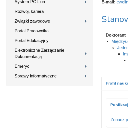
System POL-on
E-mail:
eweli
Rozwój, kariera
Stanow
Związki zawodowe
Portal Pracownika
Doktorant
Portal Edukacyjny
Międzyuc
Jedno
Elektroniczne Zarządzanie
In
Dokumentacją
Emeryci
Sprawy informatyczne
Profil nau
Publikac
Zobacz p