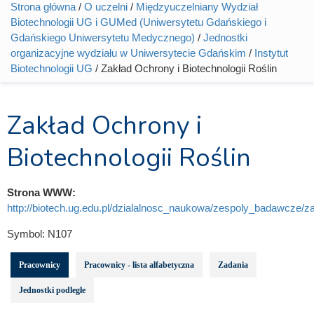
Strona główna
/
O uczelni
/
Międzyuczelniany Wydział
Jesteś tutaj
Biotechnologii UG i GUMed (Uniwersytetu Gdańskiego i
Gdańskiego Uniwersytetu Medycznego)
/
Jednostki
organizacyjne wydziału w Uniwersytecie Gdańskim
/
Instytut
Biotechnologii UG
/ Zakład Ochrony i Biotechnologii Roślin
Zakład Ochrony i
Biotechnologii Roślin
Strona WWW:
http://biotech.ug.edu.pl/dzialalnosc_naukowa/zespoly_badawcze/z
Symbol:
N107
Pracownicy
Pracownicy - lista alfabetyczna
Zadania
Jednostki podległe