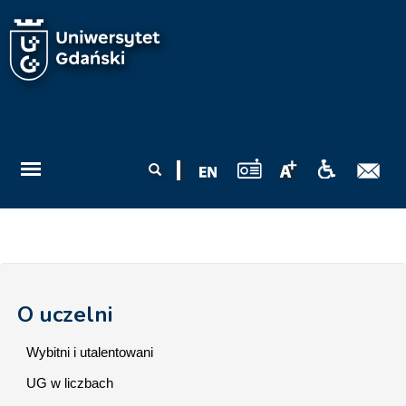
Przejdź do treści
Formularz
Szukaj
wyszukiwania
O uczelni
Wybitni i utalentowani
UG w liczbach