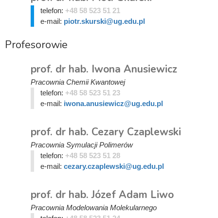
telefon:
+48 58 523 51 21
e-mail:
piotr.skurski@ug.edu.pl
Profesorowie
prof. dr hab. Iwona Anusiewicz
Pracownia Chemii Kwantowej
telefon:
+48 58 523 51 23
e-mail:
iwona.anusiewicz@ug.edu.pl
prof. dr hab. Cezary Czaplewski
Pracownia Symulacji Polimerów
telefon:
+48 58 523 51 28
e-mail:
cezary.czaplewski@ug.edu.pl
prof. dr hab. Józef Adam Liwo
Pracownia Modelowania Molekularnego