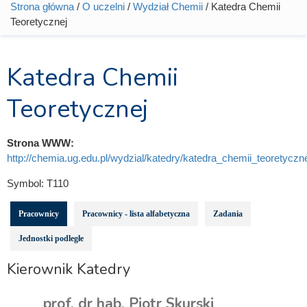
Strona główna
/
O uczelni
/
Wydział Chemii
/ Katedra Chemii
Jesteś tutaj
Teoretycznej
Katedra Chemii
Teoretycznej
Strona WWW:
http://chemia.ug.edu.pl/wydzial/katedry/katedra_chemii_teoretyczn
Symbol:
T110
Pracownicy
Pracownicy - lista alfabetyczna
Zadania
Jednostki podległe
Kierownik Katedry
prof. dr hab. Piotr Skurski