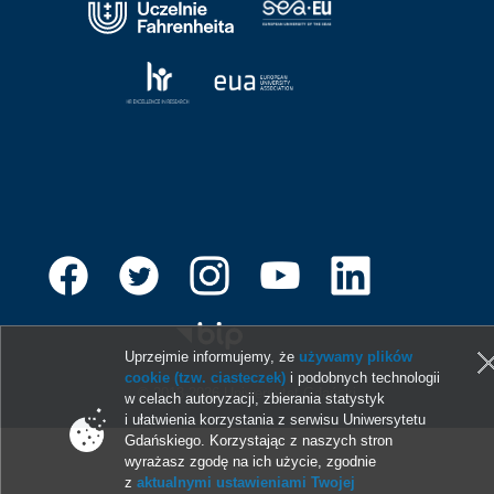
Uprzejmie informujemy, że
używamy plików
cookie (tzw. ciasteczek)
i podobnych technologii
© 2013-2026 Uniwersytet Gdański
w celach autoryzacji, zbierania statystyk
i ułatwienia korzystania z serwisu Uniwersytetu
Gdańskiego. Korzystając z naszych stron
wyrażasz zgodę na ich użycie, zgodnie
z
aktualnymi ustawieniami Twojej