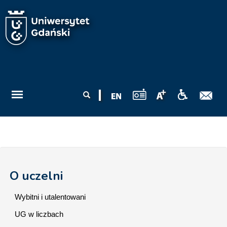
Przejdź do treści
Formularz
Szukaj
wyszukiwania
O uczelni
Wybitni i utalentowani
UG w liczbach