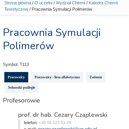
Strona główna
/
O uczelni
/
Wydział Chemii
/
Katedra Chemii
Jesteś tutaj
Teoretycznej
/ Pracownia Symulacji Polimerów
Pracownia Symulacji
Polimerów
Symbol:
T113
Pracownicy
Pracownicy - lista alfabetyczna
Zadania
Jednostki podległe
Profesorowie
prof. dr hab. Cezary Czaplewski
telefon:
+48 58 523 51 28
e-mail:
cezary.czaplewski@ug.edu.pl