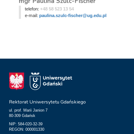
mgr Paulina Szulc-Fischer
telefon:
+48 58 523 13 54
e-mail:
paulina.szulc-fischer@ug.edu.pl
Rektorat Uniwersytetu Gdańskiego
ul. prof. Marii Janion 7
80-309 Gdańsk
NIP: 584-020-32-39
REGON: 000001330