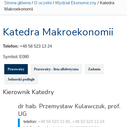
Strona główna
/
O uczelni
/
Wydział Ekonomiczny
/ Katedra
Jesteś tutaj
Makroekonomii
Katedra Makroekonomii
Telefon:
+48 58 523 13 24
Symbol:
E080
Pracownicy
Pracownicy - lista alfabetyczna
Zadania
Jednostki podległe
Kierownik Katedry
dr hab. Przemysław Kulawczuk, prof.
UG
telefon:
+48 58 523 13 85, +48 52 523 13 24