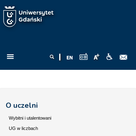
Przejdź do treści
Formularz
Szukaj
wyszukiwania
O uczelni
Wybitni i utalentowani
UG w liczbach