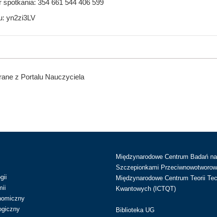
or spotkania: 354 661 544 406 599
u: yn2zi3LV
ane z Portalu Nauczyciela
Międzynarodowe Centrum Badań n
Szczepionkami Przeciwnowotworow
gii
Międzynarodowe Centrum Teorii Tec
ii
Kwantowych (ICTQT)
nomiczny
ogiczny
Biblioteka UG