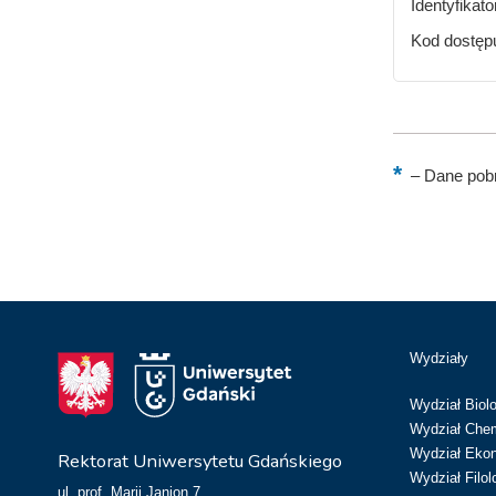
Identyfikat
Kod dostęp
–
Dane pobr
Wydziały
Wydział Biolo
Wydział Chem
Wydział Eko
Rektorat Uniwersytetu Gdańskiego
Wydział Filol
ul. prof. Marii Janion 7