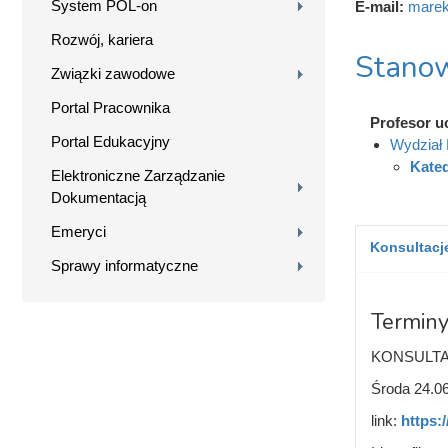
System POL-on
E-mail:
marek
Rozwój, kariera
Stanow
Związki zawodowe
Portal Pracownika
Profesor u
Portal Edukacyjny
Wydział
Kate
Elektroniczne Zarządzanie
Dokumentacją
Emeryci
Konsultacje
Sprawy informatyczne
Terminy
KONSULTA
Środa 24.06
link:
https