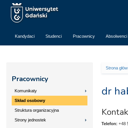
Przejdź do treści
Kandydaci
Studenci
Pracownicy
Absolwenci
Strona głó
Jesteś 
Pracownicy
dr ha
Komunikaty
Skład osobowy
Kontak
Struktura organizacyjna
Strony jednostek
Telefon:
+48 