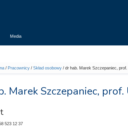
Media
wna
/
Pracownicy
/
Skład osobowy
/ dr hab. Marek Szczepaniec, prof
tutaj
b. Marek Szczepaniec, prof.
t
58 523 12 37