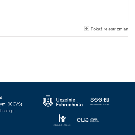
Pokaż rejestr zmian
ad
ymi (ICCVS)
hnologii