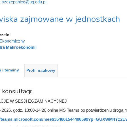
.szczepaniec@ug.edu.pl
iska zajmowane w jednostkach
czelni
 Ekonomiczny
dra Makroekonomii
 i terminy
Profil naukowy
 konsultacji:
CJE W SESJI EGZAMINACYJNEJ
.2026, godz. 13:00-14:20 online MS Teams po potwierdzeniu drogą 
://teams.microsoft.com/meet/354661544406599?p=GUXWM4Yz2