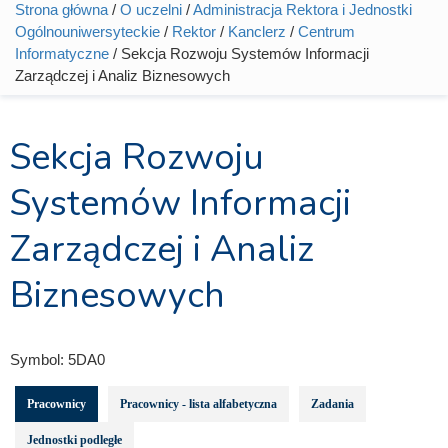
Strona główna
/
O uczelni
/
Administracja Rektora i Jednostki
Jesteś tutaj
Ogólnouniwersyteckie
/
Rektor
/
Kanclerz
/
Centrum
Informatyczne
/ Sekcja Rozwoju Systemów Informacji
Zarządczej i Analiz Biznesowych
Sekcja Rozwoju
Systemów Informacji
Zarządczej i Analiz
Biznesowych
Symbol:
5DA0
Pracownicy
Pracownicy - lista alfabetyczna
Zadania
Jednostki podległe