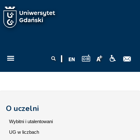
Przejdź do treści
Formularz
Szukaj
wyszukiwania
O uczelni
Wybitni i utalentowani
UG w liczbach