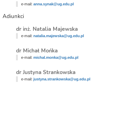
e-mail:
anna.synak@ug.edu.pl
Adiunkci
dr inż. Natalia Majewska
e-mail:
natalia.majewska@ug.edu.pl
dr Michał Mońka
e-mail:
michal.monka@ug.edu.pl
dr Justyna Strankowska
e-mail:
justyna.strankowska@ug.edu.pl