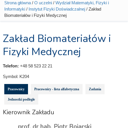
Strona główna
/
O uczelni
/
Wydział Matematyki, Fizyki i
Jesteś tutaj
Informatyki
/
Instytut Fizyki Doświadczalnej
/ Zakład
Biomateriałów i Fizyki Medycznej
Zakład Biomateriałów i
Fizyki Medycznej
Telefon:
+48 58 523 22 21
Symbol:
K204
Pracownicy
Pracownicy - lista alfabetyczna
Zadania
Jednostki podległe
Kierownik Zakładu
prof. dr hab. Piotr Bojarski