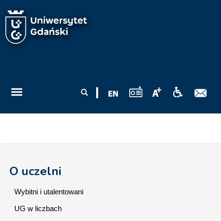
Przejdź do treści
Formularz
Szukaj
wyszukiwania
O uczelni
Wybitni i utalentowani
UG w liczbach