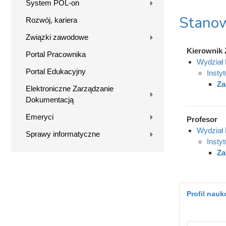
System POL-on
Stanow
Rozwój, kariera
Związki zawodowe
Kierownik 
Portal Pracownika
Wydział 
Portal Edukacyjny
Insty
Za
Elektroniczne Zarządzanie
Dokumentacją
Emeryci
Profesor
Wydział 
Sprawy informatyczne
Insty
Za
Profil nau