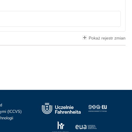
Pokaż rejestr zmian
ad
ymi (ICCVS)
hnologii