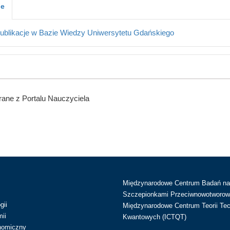
je
ublikacje w Bazie Wiedzy Uniwersytetu Gdańskiego
ane z Portalu Nauczyciela
Międzynarodowe Centrum Badań n
Szczepionkami Przeciwnowotworow
gii
Międzynarodowe Centrum Teorii Tec
ii
Kwantowych (ICTQT)
nomiczny