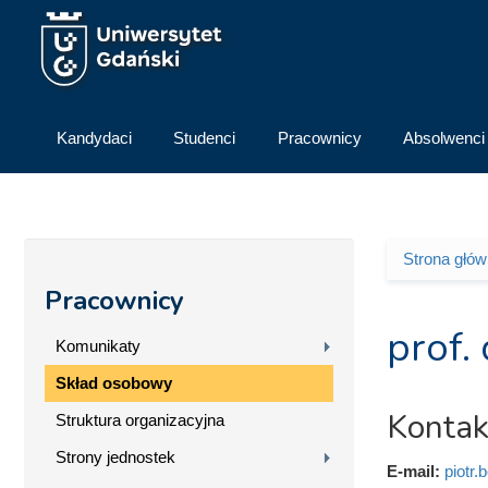
Przejdź do treści
Kandydaci
Studenci
Pracownicy
Absolwenci
Strona głó
Jesteś 
Pracownicy
prof. 
Komunikaty
Skład osobowy
Kontak
Struktura organizacyjna
Strony jednostek
E-mail:
piotr.