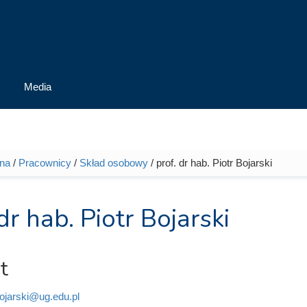
Media
wna
/
Pracownicy
/
Skład osobowy
/ prof. dr hab. Piotr Bojarski
tutaj
dr hab. Piotr Bojarski
t
bojarski@ug.edu.pl