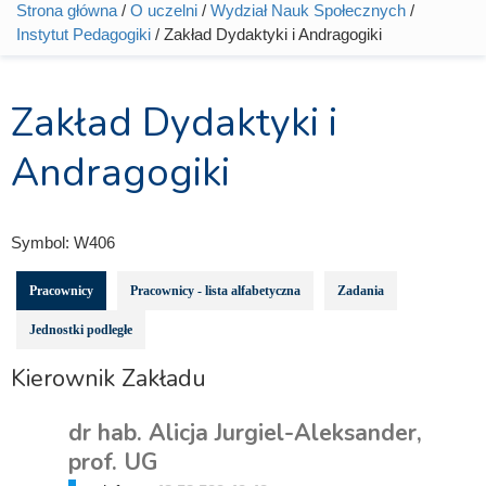
Strona główna
/
O uczelni
/
Wydział Nauk Społecznych
/
Jesteś tutaj
Instytut Pedagogiki
/ Zakład Dydaktyki i Andragogiki
Zakład Dydaktyki i
Andragogiki
Symbol:
W406
Pracownicy
Pracownicy - lista alfabetyczna
Zadania
Jednostki podległe
Kierownik Zakładu
dr hab. Alicja Jurgiel-Aleksander,
prof. UG