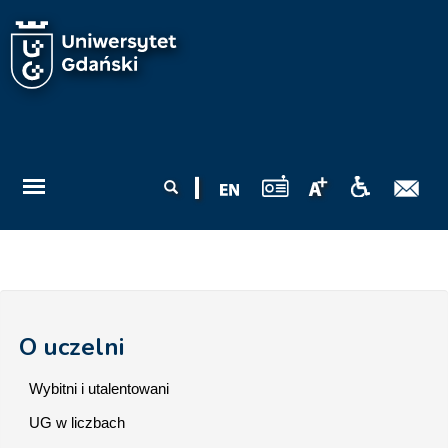
Przejdź do treści
Formularz
Szukaj
wyszukiwania
O uczelni
Wybitni i utalentowani
UG w liczbach