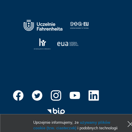
Uprzejmie informujemy, że
używamy plików
© 2013-2026 Uniwersytet Gdański
cookie (tzw. ciasteczek)
i podobnych technologii