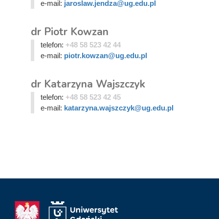
e-mail:
jaroslaw.jendza@ug.edu.pl
dr Piotr Kowzan
telefon:
+48 58 523 42 44
e-mail:
piotr.kowzan@ug.edu.pl
dr Katarzyna Wajszczyk
telefon:
+48 58 523 42 45
e-mail:
katarzyna.wajszczyk@ug.edu.pl