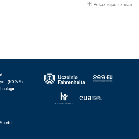
Pokaż rejestr zmian
ad
ymi (ICCVS)
hnologii
Sportu