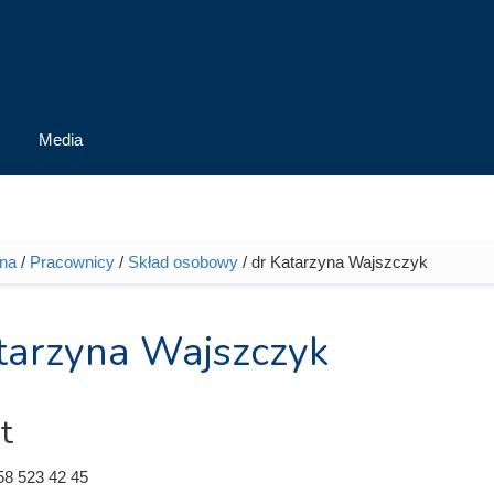
Media
wna
/
Pracownicy
/
Skład osobowy
/ dr Katarzyna Wajszczyk
tutaj
tarzyna Wajszczyk
t
58 523 42 45