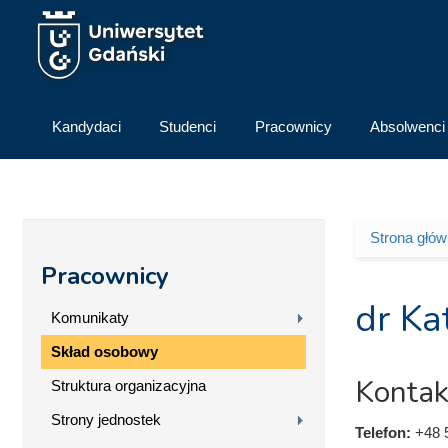
Przejdź do treści
Kandydaci
Studenci
Pracownicy
Absolwenci
Strona głó
Jesteś 
Pracownicy
dr Ka
Komunikaty
Skład osobowy
Kontak
Struktura organizacyjna
Strony jednostek
Telefon:
+48 