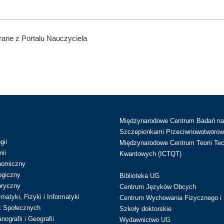
ane z Portalu Nauczyciela
Międzynarodowe Centrum Badań n
Szczepionkami Przeciwnowotworow
gii
Międzynarodowe Centrum Teorii Tec
ii
Kwantowych (ICTQT)
nomiczny
ogiczny
Biblioteka UG
oryczny
Centrum Języków Obcych
atyki, Fizyki i Informatyki
Centrum Wychowania Fizycznego i 
k Społecznych
Szkoły doktorskie
ografii i Geografii
Wydawnictwo UG