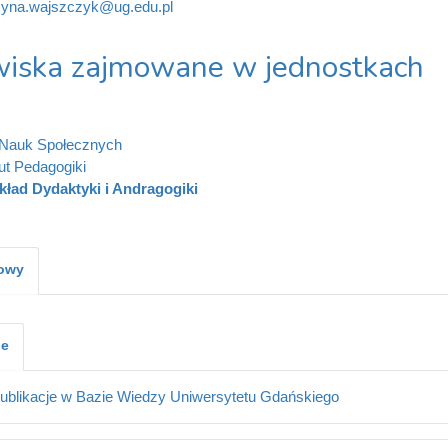
zyna.wajszczyk@ug.edu.pl
iska zajmowane w jednostkach
 Nauk Społecznych
tut Pedagogiki
kład Dydaktyki i Andragogiki
kowy
je
ublikacje w Bazie Wiedzy Uniwersytetu Gdańskiego