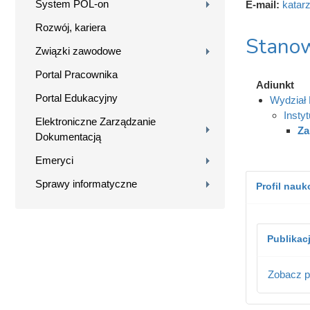
System POL-on
E-mail:
katar
Rozwój, kariera
Stanow
Związki zawodowe
Portal Pracownika
Adiunkt
Portal Edukacyjny
Wydział
Insty
Elektroniczne Zarządzanie
Za
Dokumentacją
Emeryci
Sprawy informatyczne
Profil nau
Publikac
Zobacz p