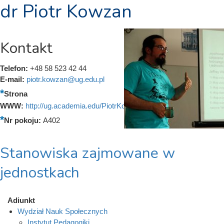
dr Piotr Kowzan
Kontakt
Telefon:
+48 58 523 42 44
E-mail:
piotr.kowzan@ug.edu.pl
Strona
WWW:
http://ug.academia.edu/PiotrKowzan
Nr pokoju:
A402
Stanowiska zajmowane w
jednostkach
Adiunkt
Wydział Nauk Społecznych
Instytut Pedagogiki