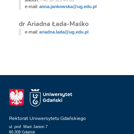
e-mail:
anna.jankowska@ug.edu.pl
dr Ariadna Łada-Maśko
e-mail:
ariadna.lada@ug.edu.pl
Rektorat Uniwersytetu Gdańskiego
ul. prof. Marii Janion 7
80-309 Gdańsk