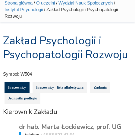
Strona główna
/
O uczelni
/
Wydział Nauk Społecznych
/
Jesteś tutaj
Instytut Psychologii
/ Zakład Psychologii i Psychopatologii
Rozwoju
Zakład Psychologii i
Psychopatologii Rozwoju
Symbol:
W504
Pracownicy
Pracownicy - lista alfabetyczna
Zadania
Jednostki podległe
Kierownik Zakładu
dr hab. Marta Łockiewicz, prof. UG
telefon:
+48 58 523 43 64