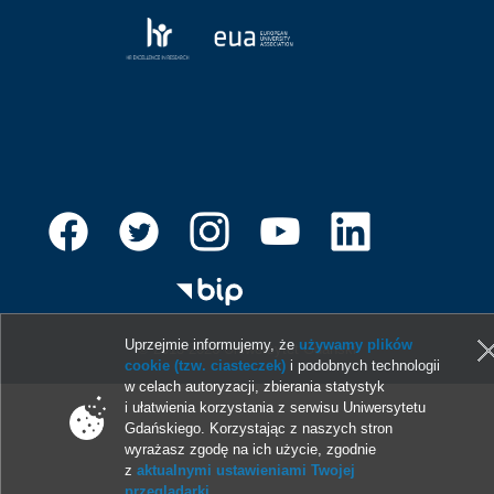
Uprzejmie informujemy, że
używamy plików
© 2013-2026 Uniwersytet Gdański
cookie (tzw. ciasteczek)
i podobnych technologii
w celach autoryzacji, zbierania statystyk
i ułatwienia korzystania z serwisu Uniwersytetu
Gdańskiego. Korzystając z naszych stron
wyrażasz zgodę na ich użycie, zgodnie
z
aktualnymi ustawieniami Twojej
przeglądarki
.