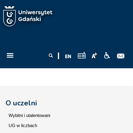
Przejdź do treści
Formularz
Szukaj
wyszukiwania
O uczelni
Wybitni i utalentowani
UG w liczbach