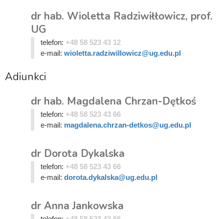
dr hab. Wioletta Radziwiłłowicz, prof.
UG
telefon:
+48 58 523 43 12
e-mail:
wioletta.radziwillowicz@ug.edu.pl
Adiunkci
dr hab. Magdalena Chrzan-Dętkoś
telefon:
+48 58 523 43 66
e-mail:
magdalena.chrzan-detkos@ug.edu.pl
dr Dorota Dykalska
telefon:
+48 58 523 43 66
e-mail:
dorota.dykalska@ug.edu.pl
dr Anna Jankowska
telefon:
+48 58 523 43 66