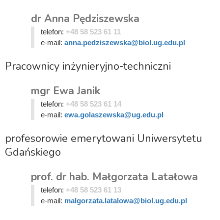
dr Anna Pędziszewska
telefon:
+48 58 523 61 11
e-mail:
anna.pedziszewska@biol.ug.edu.pl
Pracownicy inżynieryjno-techniczni
mgr Ewa Janik
telefon:
+48 58 523 61 14
e-mail:
ewa.golaszewska@ug.edu.pl
profesorowie emerytowani Uniwersytetu
Gdańskiego
prof. dr hab. Małgorzata Latałowa
telefon:
+48 58 523 61 13
e-mail:
malgorzata.latalowa@biol.ug.edu.pl