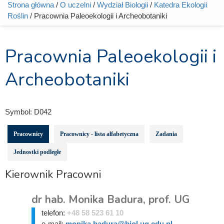
Strona główna
/
O uczelni
/
Wydział Biologii
/
Katedra Ekologii
Jesteś tutaj
Roślin
/ Pracownia Paleoekologii i Archeobotaniki
Pracownia Paleoekologii i
Archeobotaniki
Symbol:
D042
Pracownicy
Pracownicy - lista alfabetyczna
Zadania
Jednostki podległe
Kierownik Pracowni
dr hab. Monika Badura, prof. UG
telefon:
+48 58 523 61 10
e-mail:
monika.badura@biol.ug.edu.pl