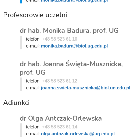
Profesorowie uczelni
dr hab. Monika Badura, prof. UG
telefon:
+48 58 523 61 10
e-mail:
monika.badura@biol.ug.edu.pl
dr hab. Joanna Święta-Musznicka,
prof. UG
telefon:
+48 58 523 61 12
e-mail:
joanna.swieta-musznicka@biol.ug.edu.pl
Adiunkci
dr Olga Antczak-Orlewska
telefon:
+48 58 523 61 14
e-mail:
olga.antczak-orlewska@ug.edu.pl