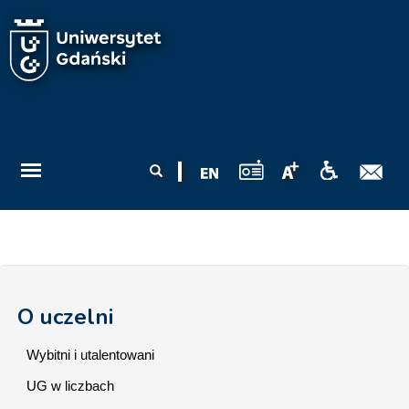
Przejdź do treści
Formularz
Szukaj
wyszukiwania
O uczelni
Wybitni i utalentowani
UG w liczbach