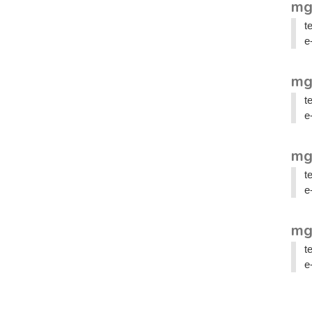
mg
t
e
mg
t
e
mg
t
e
mg
t
e