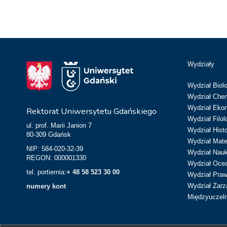
Wydziały
Wydział Biolo
Wydział Chem
Wydział Eko
Rektorat Uniwersytetu Gdańskiego
Wydział Filol
ul. prof. Marii Janion 7
Wydział Hist
80-309 Gdańsk
Wydział Matem
NIP: 584-020-32-39
Wydział Nau
REGON: 000001330
Wydział Ocean
tel. portiernia:
+ 48 58 523 30 00
Wydział Prawa
Wydział Zarz
numery kont
Międzyuczeln