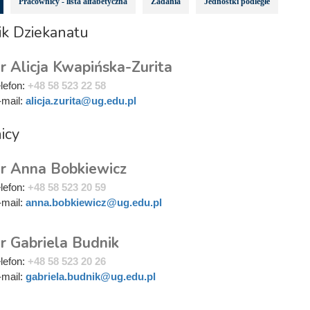
Pracownicy - lista alfabetyczna
Zadania
Jednostki podległe
ik Dziekanatu
r Alicja Kwapińska-Zurita
elefon:
+48 58 523 22 58
-mail:
alicja.zurita@ug.edu.pl
icy
r Anna Bobkiewicz
elefon:
+48 58 523 20 59
-mail:
anna.bobkiewicz@ug.edu.pl
r Gabriela Budnik
elefon:
+48 58 523 20 26
-mail:
gabriela.budnik@ug.edu.pl