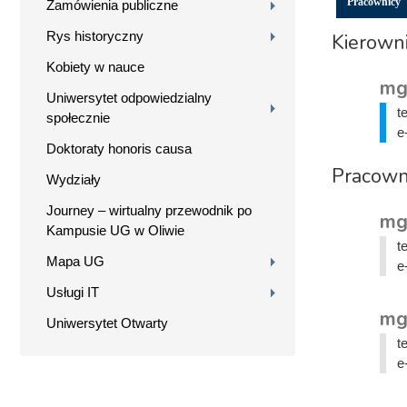
Pracownicy
Zamówienia publiczne
Rys historyczny
Kierown
Kobiety w nauce
mg
Uniwersytet odpowiedzialny
t
społecznie
e
Doktoraty honoris causa
Pracown
Wydziały
Journey – wirtualny przewodnik po
mg
Kampusie UG w Oliwie
t
Mapa UG
e
Usługi IT
mg
Uniwersytet Otwarty
t
e