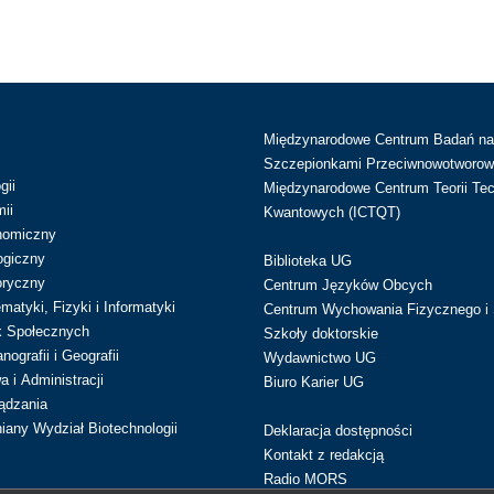
Międzynarodowe Centrum Badań n
Szczepionkami Przeciwnowotworow
gii
Międzynarodowe Centrum Teorii Tec
ii
Kwantowych (ICTQT)
nomiczny
ogiczny
Biblioteka UG
oryczny
Centrum Języków Obcych
atyki, Fizyki i Informatyki
Centrum Wychowania Fizycznego i 
k Społecznych
Szkoły doktorskie
ografii i Geografii
Wydawnictwo UG
 i Administracji
Biuro Karier UG
ądzania
iany Wydział Biotechnologii
Deklaracja dostępności
Kontakt z redakcją
Radio MORS