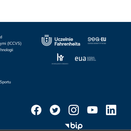
ad
ymi (ICCVS)
hnologii
Sportu