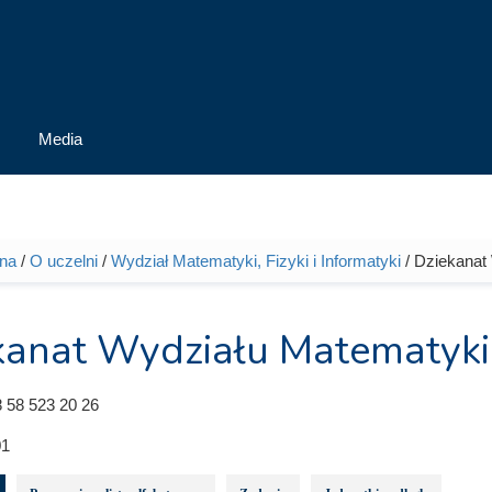
Media
wna
/
O uczelni
/
Wydział Matematyki, Fizyki i Informatyki
/ Dziekanat 
tutaj
anat Wydziału Matematyki, 
 58 523 20 26
1