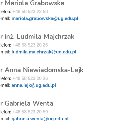
r Mariola Grabowska
elefon:
+48 58 523 22 58
-mail:
mariola.grabowska@ug.edu.pl
r inż. Ludmiła Majchrzak
elefon:
+48 58 523 20 26
-mail:
ludmila.majchrzak@ug.edu.pl
r Anna Niewiadomska-Lejk
elefon:
+48 58 523 20 26
-mail:
anna.lejk@ug.edu.pl
r Gabriela Wenta
elefon:
+48 58 523 20 59
-mail:
gabriela.wenta@ug.edu.pl