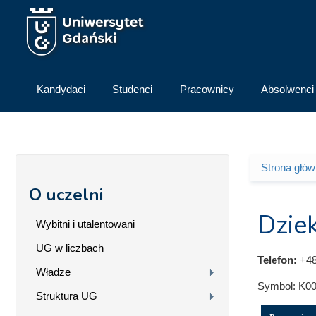
Przejdź do treści
Kandydaci
Studenci
Pracownicy
Absolwenci
Strona głó
Jesteś 
O uczelni
Dziek
Wybitni i utalentowani
UG w liczbach
Telefon:
+48
Władze
Symbol:
K00
Struktura UG