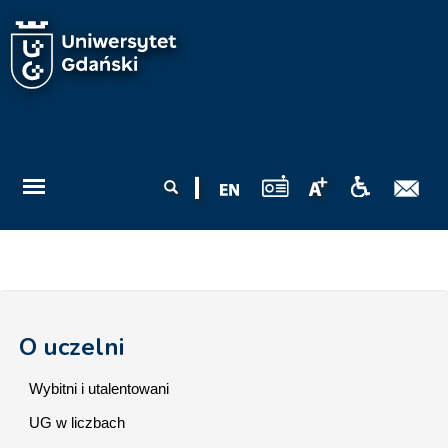
Przejdź do treści
Formularz
Szukaj
wyszukiwania
O uczelni
Wybitni i utalentowani
UG w liczbach