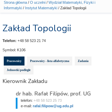
Strona główna
/
O uczelni
/
Wydział Matematyki, Fizyki i
Jesteś tutaj
Informatyki
/
Instytut Matematyki
/ Zakład Topologii
Zakład Topologii
Telefon:
+48 58 523 21 74
Symbol:
K106
Pracownicy
Pracownicy - lista alfabetyczna
Zadania
Jednostki podległe
Kierownik Zakładu
dr hab. Rafał Filipów, prof. UG
telefon:
+48 58 523 25 73
e-mail:
rafal.filipow@ug.edu.pl