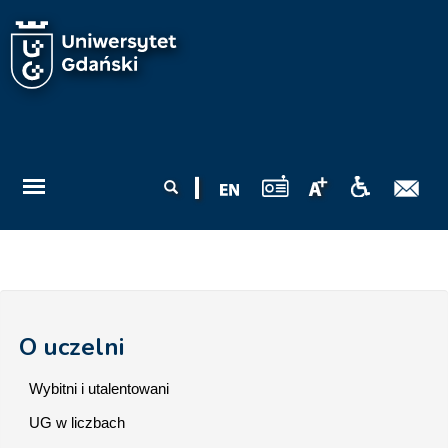
Przejdź do treści
Formularz
Szukaj
wyszukiwania
O uczelni
Wybitni i utalentowani
UG w liczbach