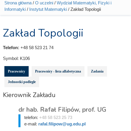
Strona główna
/
O uczelni
/
Wydział Matematyki, Fizyki i
Jesteś tutaj
Informatyki
/
Instytut Matematyki
/ Zakład Topologii
Zakład Topologii
Telefon:
+48 58 523 21 74
Symbol:
K106
Pracownicy
Pracownicy - lista alfabetyczna
Zadania
Jednostki podległe
Kierownik Zakładu
dr hab. Rafał Filipów, prof. UG
telefon:
+48 58 523 25 73
e-mail:
rafal.filipow@ug.edu.pl