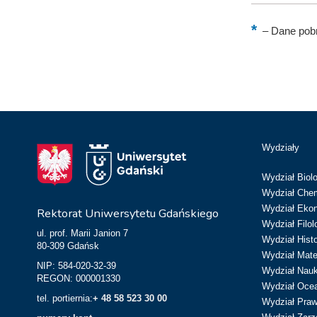
–
Dane pobr
Wydziały
Wydział Biolo
Wydział Chem
Wydział Eko
Rektorat Uniwersytetu Gdańskiego
Wydział Filol
ul. prof. Marii Janion 7
Wydział Hist
80-309 Gdańsk
Wydział Matem
NIP: 584-020-32-39
Wydział Nau
REGON: 000001330
Wydział Ocean
tel. portiernia:
+ 48 58 523 30 00
Wydział Prawa