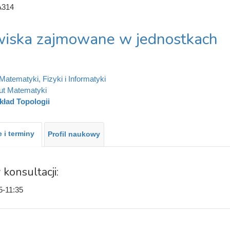
A314
iska zajmowane w jednostkach
Matematyki, Fizyki i Informatyki
tut Matematyki
kład Topologii
 i terminy
Profil naukowy
 konsultacji:
5-11:35