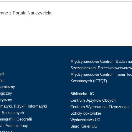
ane z Portalu Nauczyciela
Międzynarodowe Centrum Badań n
Szczepionkami Przeciwnowotworow
gii
Międzynarodowe Centrum Teorii Tec
ii
Kwantowych (ICTQT)
nomiczny
ogiczny
Biblioteka UG
oryczny
Centrum Języków Obcych
atyki, Fizyki i Informatyki
Centrum Wychowania Fizycznego i 
k Społecznych
Szkoły doktorskie
ografii i Geografii
Wydawnictwo UG
 i Administracji
Biuro Karier UG