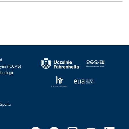
ad
ymi (ICCVS)
hnologii
Sportu