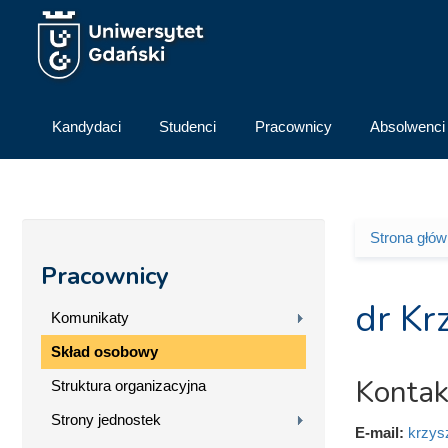
Przejdź do treści
Kandydaci
Studenci
Pracownicy
Absolwenci
Strona głó
Jesteś 
Pracownicy
dr Kr
Komunikaty
Skład osobowy
Kontak
Struktura organizacyjna
Strony jednostek
E-mail:
krzys