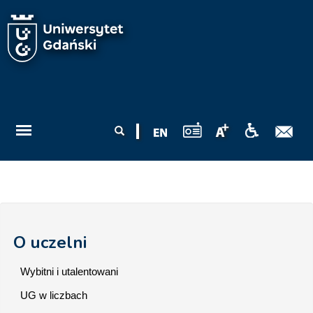
Przejdź do treści
Formularz
Szukaj
wyszukiwania
O uczelni
Wybitni i utalentowani
UG w liczbach