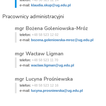
e-mail:
klaudia.skup@ug.edu.pl
Pracownicy administracyjni
mgr Bożena Goleniowska-Mróz
telefon:
+48 58 523 12 02
e-mail:
bozena.goleniowska-mroz@ug.edu.pl
mgr Wacław Ligman
telefon:
+48 58 523 11 70
e-mail:
waclaw.ligman@ug.edu.pl
mgr Lucyna Prośniewska
telefon:
+48 58 523 12 16
e-mail:
lucyna.prosniewska@ug.edu.pl