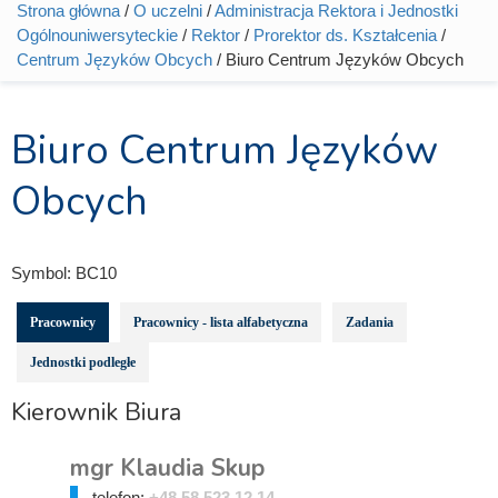
Strona główna
/
O uczelni
/
Administracja Rektora i Jednostki
Jesteś tutaj
Ogólnouniwersyteckie
/
Rektor
/
Prorektor ds. Kształcenia
/
Centrum Języków Obcych
/ Biuro Centrum Języków Obcych
Biuro Centrum Języków
Obcych
Symbol:
BC10
Pracownicy
Pracownicy - lista alfabetyczna
Zadania
Jednostki podległe
Kierownik Biura
mgr Klaudia Skup
telefon:
+48 58 523 12 14