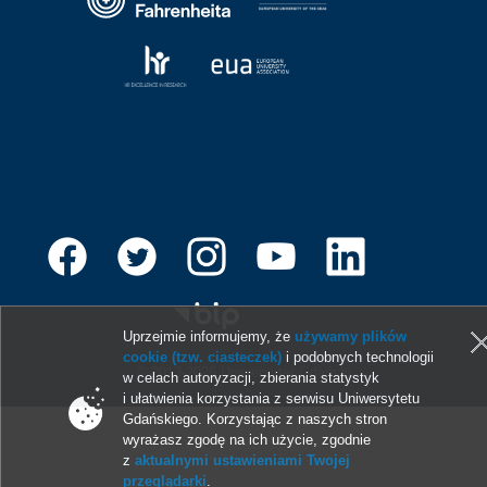
Uprzejmie informujemy, że
używamy plików
cookie (tzw. ciasteczek)
i podobnych technologii
© 2013-2026 Uniwersytet Gdański
w celach autoryzacji, zbierania statystyk
i ułatwienia korzystania z serwisu Uniwersytetu
Gdańskiego. Korzystając z naszych stron
wyrażasz zgodę na ich użycie, zgodnie
z
aktualnymi ustawieniami Twojej
przeglądarki
.