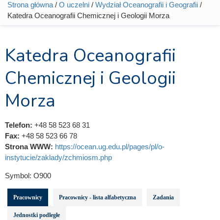
Strona główna
/
O uczelni
/
Wydział Oceanografii i Geografii
/
Jesteś tutaj
Katedra Oceanografii Chemicznej i Geologii Morza
Katedra Oceanografii
Chemicznej i Geologii
Morza
Telefon:
+48 58 523 68 31
Fax:
+48 58 523 66 78
Strona WWW:
https://ocean.ug.edu.pl/pages/pl/o-
instytucie/zaklady/zchmiosm.php
Symbol:
O900
Pracownicy
Pracownicy - lista alfabetyczna
Zadania
Jednostki podległe