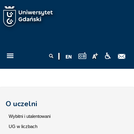
Przejdź do treści
Formularz
Szukaj
wyszukiwania
O uczelni
Wybitni i utalentowani
UG w liczbach