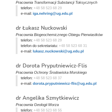
Pracownia Transformacji Substancji Toksycznych
telefon:
+48 58 523 68 29
e-mail:
iga.nehring@ug.edu.pl
dr Łukasz Nuckowski
Pracownia Biogeochemicznego Obiegu Pierwiastków
telefon:
+48 58 523 68 29
telefon do sekretariatu:
+48 58 523 68 31
e-mail:
lukasz.nuckowski@ug.edu.pl
dr Dorota Pryputniewicz-Flis
Pracownia Ochrony Środowiska Morskiego
telefon:
+48 58 523 68 37
e-mail:
dorota.pryputniewicz-flis@ug.edu.pl
dr Angelika Szmytkiewicz
Pracownia Geologii Morza
telefon:
+48 58 523 68 55