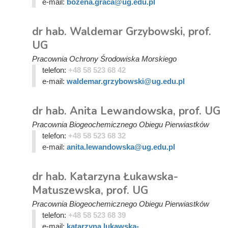
e-mail:
bozena.graca@ug.edu.pl
dr hab. Waldemar Grzybowski, prof.
UG
Pracownia Ochrony Środowiska Morskiego
telefon:
+48 58 523 68 42
e-mail:
waldemar.grzybowski@ug.edu.pl
dr hab. Anita Lewandowska, prof. UG
Pracownia Biogeochemicznego Obiegu Pierwiastków
telefon:
+48 58 523 68 32
e-mail:
anita.lewandowska@ug.edu.pl
dr hab. Katarzyna Łukawska-
Matuszewska, prof. UG
Pracownia Biogeochemicznego Obiegu Pierwiastków
telefon:
+48 58 523 68 39
e-mail:
katarzyna.lukawska-