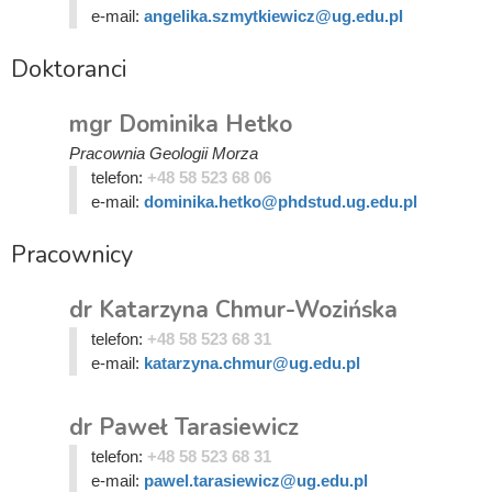
e-mail:
angelika.szmytkiewicz@ug.edu.pl
Doktoranci
mgr Dominika Hetko
Pracownia Geologii Morza
telefon:
+48 58 523 68 06
e-mail:
dominika.hetko@phdstud.ug.edu.pl
Pracownicy
dr Katarzyna Chmur-Wozińska
telefon:
+48 58 523 68 31
e-mail:
katarzyna.chmur@ug.edu.pl
dr Paweł Tarasiewicz
telefon:
+48 58 523 68 31
e-mail:
pawel.tarasiewicz@ug.edu.pl