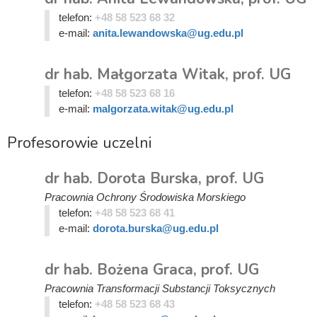
telefon:
+48 58 523 68 32
e-mail:
anita.lewandowska@ug.edu.pl
dr hab. Małgorzata Witak, prof. UG
telefon:
+48 58 523 68 16
e-mail:
malgorzata.witak@ug.edu.pl
Profesorowie uczelni
dr hab. Dorota Burska, prof. UG
Pracownia Ochrony Środowiska Morskiego
telefon:
+48 58 523 68 41
e-mail:
dorota.burska@ug.edu.pl
dr hab. Bożena Graca, prof. UG
Pracownia Transformacji Substancji Toksycznych
telefon:
+48 58 523 68 43