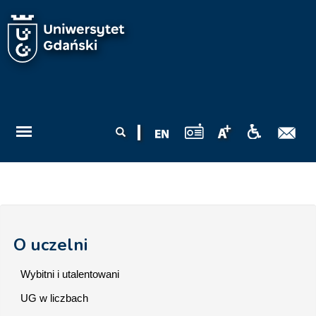
Przejdź do treści
Formularz
Szukaj
wyszukiwania
O uczelni
Wybitni i utalentowani
UG w liczbach