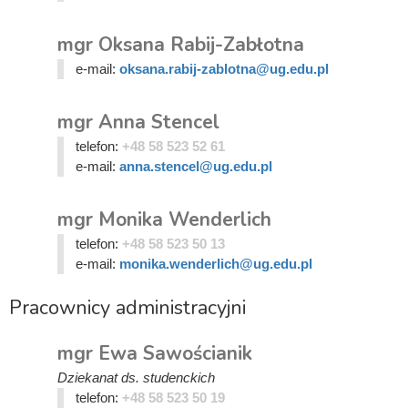
mgr Oksana Rabij-Zabłotna
e-mail:
oksana.rabij-zablotna@ug.edu.pl
mgr Anna Stencel
telefon:
+48 58 523 52 61
e-mail:
anna.stencel@ug.edu.pl
mgr Monika Wenderlich
telefon:
+48 58 523 50 13
e-mail:
monika.wenderlich@ug.edu.pl
Pracownicy administracyjni
mgr Ewa Sawościanik
Dziekanat ds. studenckich
telefon:
+48 58 523 50 19