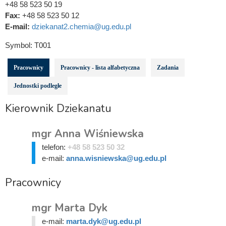
+48 58 523 50 19
Fax:
+48 58 523 50 12
E-mail:
dziekanat2.chemia@ug.edu.pl
Symbol:
T001
Pracownicy
Pracownicy - lista alfabetyczna
Zadania
Jednostki podległe
Kierownik Dziekanatu
mgr Anna Wiśniewska
telefon:
+48 58 523 50 32
e-mail:
anna.wisniewska@ug.edu.pl
Pracownicy
mgr Marta Dyk
e-mail:
marta.dyk@ug.edu.pl