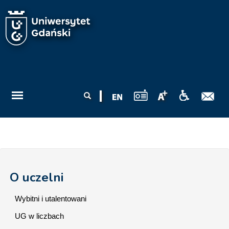
Przejdź do treści
Formularz
Szukaj
wyszukiwania
O uczelni
Wybitni i utalentowani
UG w liczbach