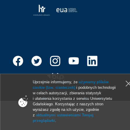
Uprzejmie informujemy, że
używamy plików
cookie (tzw. ciasteczek)
i podobnych technologii
© 2013-2026 Uniwersytet Gdański
w celach autoryzacji, zbierania statystyk
i ułatwienia korzystania z serwisu Uniwersytetu
Gdańskiego. Korzystając z naszych stron
wyrażasz zgodę na ich użycie, zgodnie
z
aktualnymi ustawieniami Twojej
przeglądarki
.