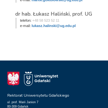
dr hab. Łukasz Haliński, prof. UG
telefon:
+48 58 523 52 11
e-mail:
lukasz.halinski@ug.edu.pl
Rektorat Uniwersytetu Gdańskiego
ul. prof. Marii Janion 7
80-309 Gdańsk