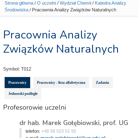
Strona główna
/
O uczelni
/
Wydział Chemii
/
Katedra Analizy
Jesteś tutaj
Środowiska
/ Pracownia Analizy Związków Naturalnych
Pracownia Analizy
Związków Naturalnych
Symbol:
T012
Pracownicy
Pracownicy - lista alfabetyczna
Zadania
Jednostki podległe
Profesorowie uczelni
dr hab. Marek Gołębiowski, prof. UG
telefon:
+48 58 523 51 92
e-mail:
marek.golebiowski@ug.edu.pl