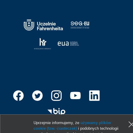
Uprzejmie informujemy, że
używamy plików
© 2013-2026 Uniwersytet Gdański
cookie (tzw. ciasteczek)
i podobnych technologii