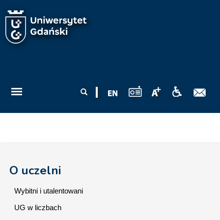
Przejdź do treści
Formularz
Szukaj
wyszukiwania
O uczelni
Wybitni i utalentowani
UG w liczbach