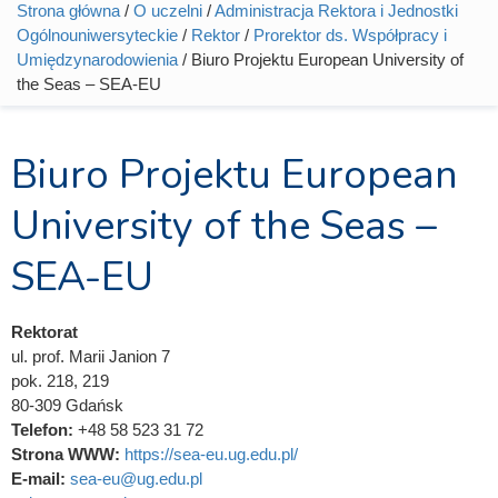
Strona główna
/
O uczelni
/
Administracja Rektora i Jednostki
Jesteś tutaj
Ogólnouniwersyteckie
/
Rektor
/
Prorektor ds. Współpracy i
Umiędzynarodowienia
/ Biuro Projektu European University of
the Seas – SEA-EU
Biuro Projektu European
University of the Seas –
SEA-EU
Rektorat
ul. prof. Marii Janion 7
pok. 218, 219
80-309 Gdańsk
Telefon:
+48 58 523 31 72
Strona WWW:
https://sea-eu.ug.edu.pl/
E-mail:
sea-eu@ug.edu.pl