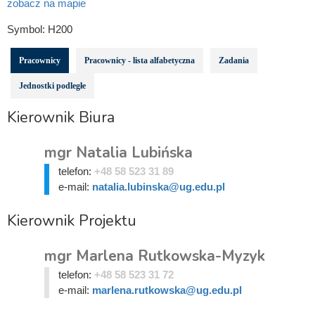
zobacz na mapie
Symbol:
H200
Pracownicy
Pracownicy - lista alfabetyczna
Zadania
Jednostki podległe
Kierownik Biura
mgr Natalia Lubińska
telefon:
+48 58 523 31 89
e-mail:
natalia.lubinska@ug.edu.pl
Kierownik Projektu
mgr Marlena Rutkowska-Myzyk
telefon:
+48 58 523 31 72
e-mail:
marlena.rutkowska@ug.edu.pl