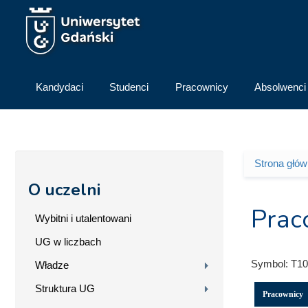
Przejdź do treści
Kandydaci
Studenci
Pracownicy
Absolwenci
Strona głó
Jesteś 
O uczelni
Prac
Wybitni i utalentowani
UG w liczbach
Symbol:
T10
Władze
Struktura UG
Pracownicy