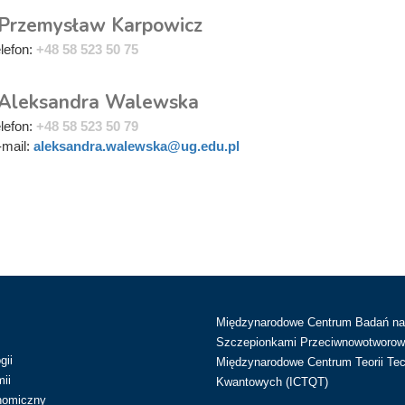
 Przemysław Karpowicz
elefon:
+48 58 523 50 75
 Aleksandra Walewska
elefon:
+48 58 523 50 79
-mail:
aleksandra.walewska@ug.edu.pl
Międzynarodowe Centrum Badań n
Szczepionkami Przeciwnowotworow
gii
Międzynarodowe Centrum Teorii Tec
ii
Kwantowych (ICTQT)
nomiczny