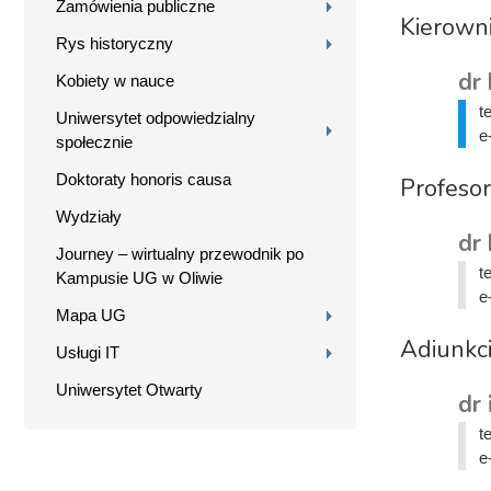
Zamówienia publiczne
Kierown
Rys historyczny
dr 
Kobiety w nauce
t
Uniwersytet odpowiedzialny
e
społecznie
Doktoraty honoris causa
Profesor
Wydziały
dr 
Journey – wirtualny przewodnik po
t
Kampusie UG w Oliwie
e
Mapa UG
Adiunkc
Usługi IT
Uniwersytet Otwarty
dr 
t
e