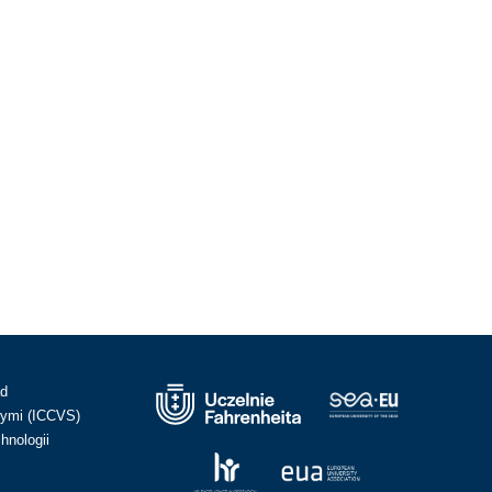
ad
ymi (ICCVS)
hnologii