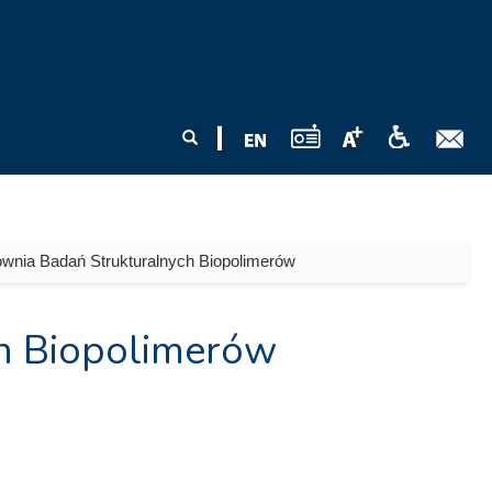
Formularz
Szukaj
wyszukiwania
wnia Badań Strukturalnych Biopolimerów
h Biopolimerów