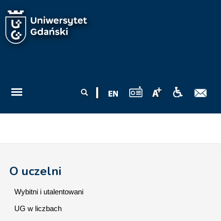
Przejdź do treści
Formularz
Szukaj
wyszukiwania
O uczelni
Wybitni i utalentowani
UG w liczbach