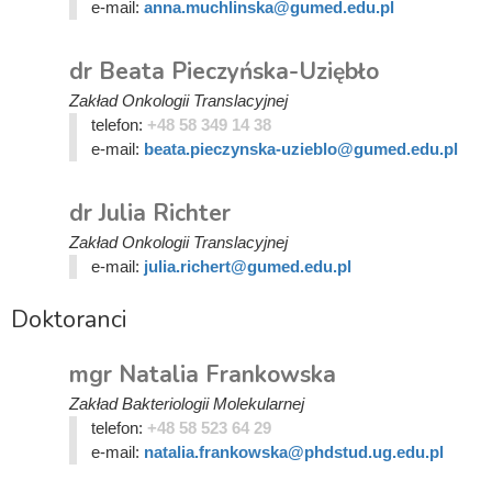
e-mail:
anna.muchlinska@gumed.edu.pl
dr Beata Pieczyńska-Uziębło
Zakład Onkologii Translacyjnej
telefon:
+48 58 349 14 38
e-mail:
beata.pieczynska-uzieblo@gumed.edu.pl
dr Julia Richter
Zakład Onkologii Translacyjnej
e-mail:
julia.richert@gumed.edu.pl
Doktoranci
mgr Natalia Frankowska
Zakład Bakteriologii Molekularnej
telefon:
+48 58 523 64 29
e-mail:
natalia.frankowska@phdstud.ug.edu.pl