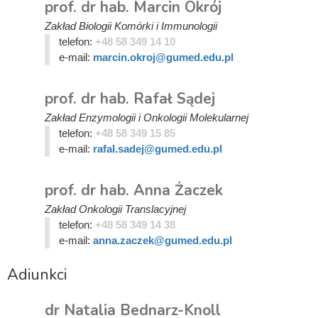
prof. dr hab. Marcin Okrój
Zakład Biologii Komórki i Immunologii
telefon:
+48 58 349 14 10
e-mail:
marcin.okroj@gumed.edu.pl
prof. dr hab. Rafał Sądej
Zakład Enzymologii i Onkologii Molekularnej
telefon:
+48 58 349 15 85
e-mail:
rafal.sadej@gumed.edu.pl
prof. dr hab. Anna Żaczek
Zakład Onkologii Translacyjnej
telefon:
+48 58 349 14 38
e-mail:
anna.zaczek@gumed.edu.pl
Adiunkci
dr Natalia Bednarz-Knoll