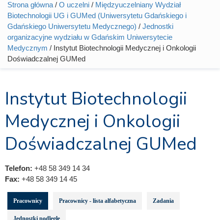
Strona główna
/
O uczelni
/
Międzyuczelniany Wydział
Jesteś tutaj
Biotechnologii UG i GUMed (Uniwersytetu Gdańskiego i
Gdańskiego Uniwersytetu Medycznego)
/
Jednostki
organizacyjne wydziału w Gdańskim Uniwersytecie
Medycznym
/ Instytut Biotechnologii Medycznej i Onkologii
Doświadczalnej GUMed
Instytut Biotechnologii
Medycznej i Onkologii
Doświadczalnej GUMed
Telefon:
+48 58 349 14 34
Fax:
+48 58 349 14 45
Pracownicy
Pracownicy - lista alfabetyczna
Zadania
Jednostki podległe