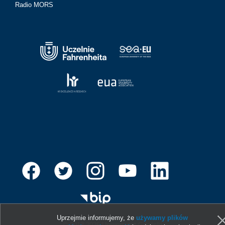
Radio MORS
Uprzejmie informujemy, że
używamy plików
© 2013-2026 Uniwersytet Gdański