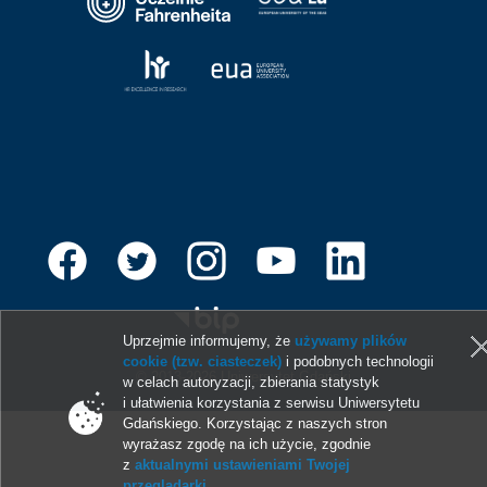
Uprzejmie informujemy, że
używamy plików
cookie (tzw. ciasteczek)
i podobnych technologii
© 2013-2026 Uniwersytet Gdański
w celach autoryzacji, zbierania statystyk
i ułatwienia korzystania z serwisu Uniwersytetu
Gdańskiego. Korzystając z naszych stron
wyrażasz zgodę na ich użycie, zgodnie
z
aktualnymi ustawieniami Twojej
przeglądarki
.