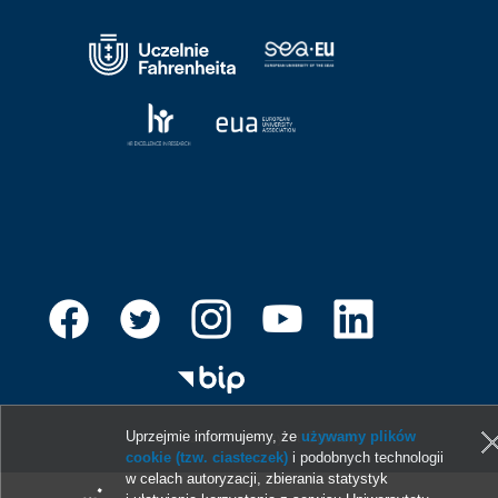
Uprzejmie informujemy, że
używamy plików
© 2013-2026 Uniwersytet Gdański
cookie (tzw. ciasteczek)
i podobnych technologii
w celach autoryzacji, zbierania statystyk