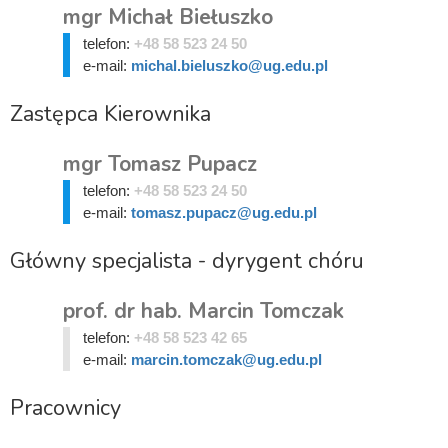
mgr Michał Biełuszko
telefon:
+48 58 523 24 50
e-mail:
michal.bieluszko@ug.edu.pl
Zastępca Kierownika
mgr Tomasz Pupacz
telefon:
+48 58 523 24 50
e-mail:
tomasz.pupacz@ug.edu.pl
Główny specjalista - dyrygent chóru
prof. dr hab. Marcin Tomczak
telefon:
+48 58 523 42 65
e-mail:
marcin.tomczak@ug.edu.pl
Pracownicy