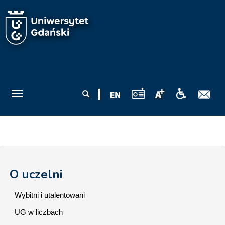
Przejdź do treści
Formularz
Szukaj
wyszukiwania
O uczelni
Wybitni i utalentowani
UG w liczbach