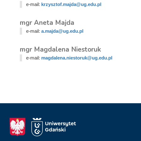
e-mail:
krzysztof.majda@ug.edu.pl
mgr Aneta Majda
e-mail:
a.majda@ug.edu.pl
mgr Magdalena Niestoruk
e-mail:
magdalena.niestoruk@ug.edu.pl