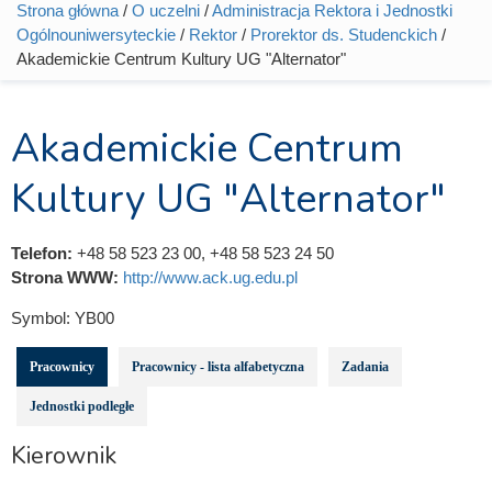
Strona główna
/
O uczelni
/
Administracja Rektora i Jednostki
Jesteś tutaj
Ogólnouniwersyteckie
/
Rektor
/
Prorektor ds. Studenckich
/
Akademickie Centrum Kultury UG "Alternator"
Akademickie Centrum
Kultury UG "Alternator"
Telefon:
+48 58 523 23 00, +48 58 523 24 50
Strona WWW:
http://www.ack.ug.edu.pl
Symbol:
YB00
Pracownicy
Pracownicy - lista alfabetyczna
Zadania
Jednostki podległe
Kierownik