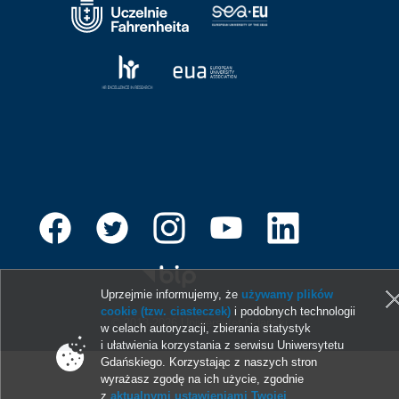
Uprzejmie informujemy, że
używamy plików
cookie (tzw. ciasteczek)
i podobnych technologii
© 2013-2026 Uniwersytet Gdański
w celach autoryzacji, zbierania statystyk
i ułatwienia korzystania z serwisu Uniwersytetu
Gdańskiego. Korzystając z naszych stron
wyrażasz zgodę na ich użycie, zgodnie
z
aktualnymi ustawieniami Twojej