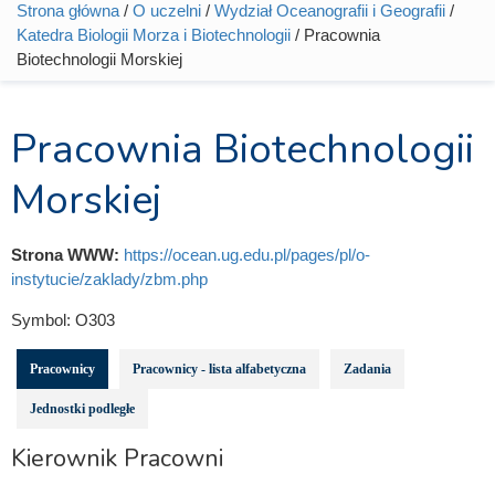
Strona główna
/
O uczelni
/
Wydział Oceanografii i Geografii
/
Jesteś tutaj
Katedra Biologii Morza i Biotechnologii
/ Pracownia
Biotechnologii Morskiej
Pracownia Biotechnologii
Morskiej
Strona WWW:
https://ocean.ug.edu.pl/pages/pl/o-
instytucie/zaklady/zbm.php
Symbol:
O303
Pracownicy
Pracownicy - lista alfabetyczna
Zadania
Jednostki podległe
Kierownik Pracowni