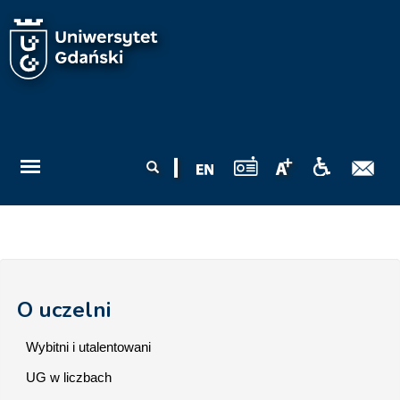
Przejdź do treści
Formularz
Szukaj
wyszukiwania
O uczelni
Wybitni i utalentowani
UG w liczbach