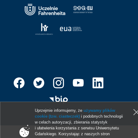
Uprzejmie informujemy, że
używamy plików
© 2013-2026 Uniwersytet Gdański
cookie (tzw. ciasteczek)
i podobnych technologii
w celach autoryzacji, zbierania statystyk
i ułatwienia korzystania z serwisu Uniwersytetu
Gdańskiego. Korzystając z naszych stron