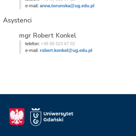
e-mail:
anna.torunska@ug.edu.pl
Asystenci
mgr Robert Konkel
telefon:
+48 58 523 67 02
e-mail:
robert.konkel@ug.edu.pl