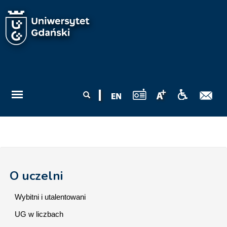
Przejdź do treści
Formularz
Szukaj
wyszukiwania
O uczelni
Wybitni i utalentowani
UG w liczbach