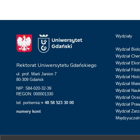
Wydziały
Wydział Biolo
Wydział Chem
Wydział Eko
Rektorat Uniwersytetu Gdańskiego
Wydział Filol
ul. prof. Marii Janion 7
Wydział Hist
80-309 Gdańsk
Wydział Matem
NIP: 584-020-32-39
Wydział Nau
REGON: 000001330
Wydział Ocean
tel. portiernia:
+ 48 58 523 30 00
Wydział Prawa
Wydział Zarz
numery kont
Międzyuczeln