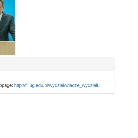
page:
http://fil.ug.edu.pl/wydzial/wladze_wydzialu