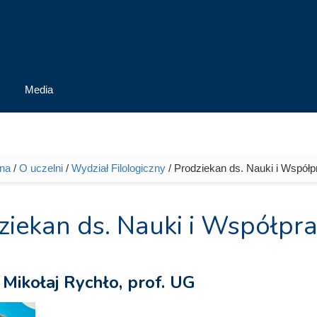
Media
wna
/
O uczelni
/
Wydział Filologiczny
/ Prodziekan ds. Nauki i Współp
tutaj
ziekan ds. Nauki i Współp
 Mikołaj Rychło, prof. UG