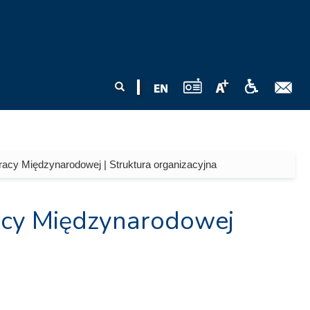
Formularz
Szukaj
wyszukiwania
racy Międzynarodowej | Struktura organizacyjna
racy Międzynarodowej