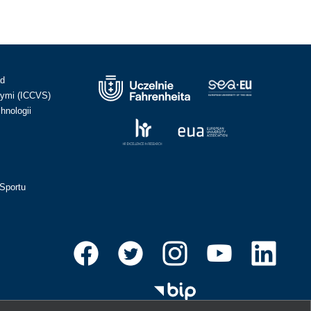
ad
ymi (ICCVS)
hnologii
Sportu