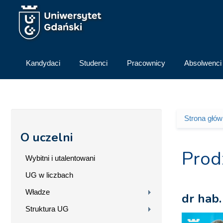
Przejdź do treści
Kandydaci
Studenci
Pracownicy
Absolwenci
Strona głó
Jesteś 
O uczelni
Prod
Wybitni i utalentowani
UG w liczbach
Władze
dr hab.
Struktura UG