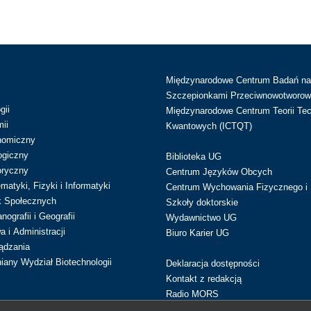
Międzynarodowe Centrum Badań n
Szczepionkami Przeciwnowotworow
gii
Międzynarodowe Centrum Teorii Tec
ii
Kwantowych (ICTQT)
nomiczny
ogiczny
Biblioteka UG
oryczny
Centrum Języków Obcych
atyki, Fizyki i Informatyki
Centrum Wychowania Fizycznego i 
k Społecznych
Szkoły doktorskie
ografii i Geografii
Wydawnictwo UG
 i Administracji
Biuro Karier UG
ądzania
iany Wydział Biotechnologii
Deklaracja dostępności
Kontakt z redakcją
Radio MORS