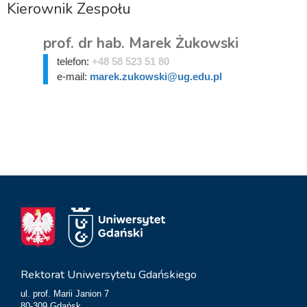
Kierownik Zespołu
prof. dr hab. Marek Żukowski
telefon:
+48 58 523 51 80
e-mail:
marek.zukowski@ug.edu.pl
Rektorat Uniwersytetu Gdańskiego
ul. prof. Marii Janion 7
80-309 Gdańsk