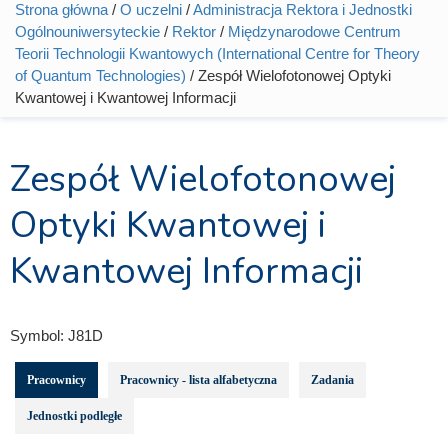
Strona główna
/
O uczelni
/
Administracja Rektora i Jednostki
Jesteś tutaj
Ogólnouniwersyteckie
/
Rektor
/
Międzynarodowe Centrum
Teorii Technologii Kwantowych (International Centre for Theory
of Quantum Technologies)
/ Zespół Wielofotonowej Optyki
Kwantowej i Kwantowej Informacji
Zespół Wielofotonowej
Optyki Kwantowej i
Kwantowej Informacji
Symbol:
J81D
Pracownicy
Pracownicy - lista alfabetyczna
Zadania
Jednostki podległe