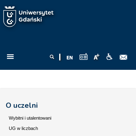
Przejdź do treści
Formularz
Szukaj
wyszukiwania
O uczelni
Wybitni i utalentowani
UG w liczbach