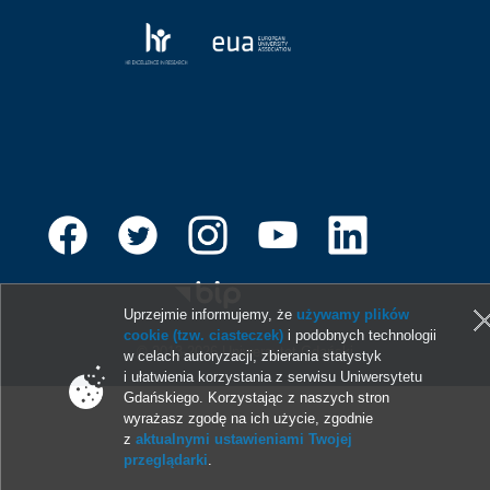
Uprzejmie informujemy, że
używamy plików
cookie (tzw. ciasteczek)
i podobnych technologii
© 2013-2026 Uniwersytet Gdański
w celach autoryzacji, zbierania statystyk
i ułatwienia korzystania z serwisu Uniwersytetu
Gdańskiego. Korzystając z naszych stron
wyrażasz zgodę na ich użycie, zgodnie
z
aktualnymi ustawieniami Twojej
przeglądarki
.