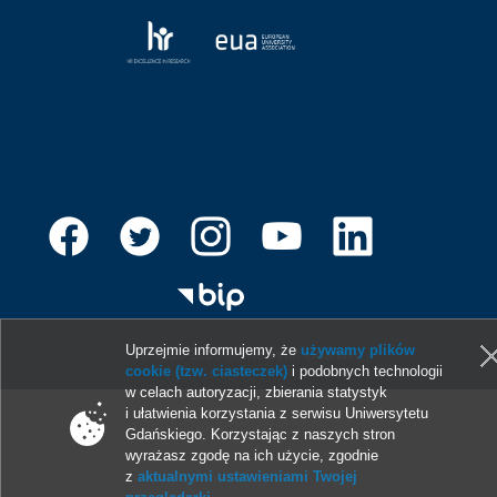
Uprzejmie informujemy, że
używamy plików
© 2013-2026 Uniwersytet Gdański
cookie (tzw. ciasteczek)
i podobnych technologii
w celach autoryzacji, zbierania statystyk
i ułatwienia korzystania z serwisu Uniwersytetu
Gdańskiego. Korzystając z naszych stron
wyrażasz zgodę na ich użycie, zgodnie
z
aktualnymi ustawieniami Twojej