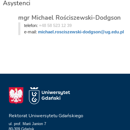
Asystenci
mgr Michael Rościszewski-Dodgson
telefon:
+48 58 523 12 39
e-mail:
michael.rosciszewski-dodgson@ug.edu.pl
Rektorat Uniwersytetu Gdańskiego
ul. prof. Marii Janion 7
80-309 Gdańsk