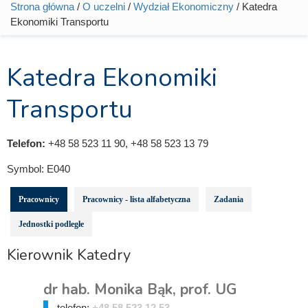
Strona główna
/
O uczelni
/
Wydział Ekonomiczny
/ Katedra
Jesteś tutaj
Ekonomiki Transportu
Katedra Ekonomiki
Transportu
Telefon:
+48 58 523 11 90, +48 58 523 13 79
Symbol:
E040
Pracownicy
Pracownicy - lista alfabetyczna
Zadania
Jednostki podległe
Kierownik Katedry
dr hab. Monika Bąk, prof. UG
telefon:
+48 58 523 12 53