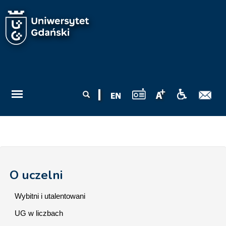
Przejdź do treści
Formularz
Szukaj
wyszukiwania
O uczelni
Wybitni i utalentowani
UG w liczbach