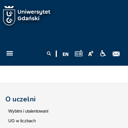
Przejdź do treści
Formularz
Szukaj
wyszukiwania
O uczelni
Wybitni i utalentowani
UG w liczbach