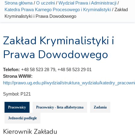
Strona główna
/
O uczelni
/
Wydział Prawa i Administracji
/
Jesteś tutaj
Katedra Prawa Karnego Procesowego i Kryminalistyki
/ Zakład
Kryminalistyki i Prawa Dowodowego
Zakład Kryminalistyki i
Prawa Dowodowego
Telefon:
+48 58 523 28 79, +48 58 523 29 01
Strona WWW:
http://prawo.ug.edu.pl/wydzial/struktura_wydzialu/katedry_pracowni
Symbol:
P121
Pracownicy
Pracownicy - lista alfabetyczna
Zadania
Jednostki podległe
Kierownik Zakładu