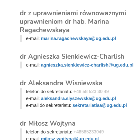
dr z uprawnieniami równoważnymi
uprawnieniom dr hab. Marina
Ragachewskaya
e-mail:
marina.ragachewskaya@ug.edu.pl
dr Agnieszka Sienkiewicz-Charlish
e-mail:
agnieszka.sienkiewicz-charlish@ug.edu.pl
dr Aleksandra Wisniewska
telefon do sekretariatu:
+48 58 523 30 49
e-mail:
aleksandra.slyszewska@ug.edu.pl
e-mail do sekretariatu:
sekretariatiaa@ug.edu.pl
dr Miłosz Wojtyna
telefon do sekretariatu:
+48585233049
e-mail:
milosz.wojtyna@ug.edu.pl