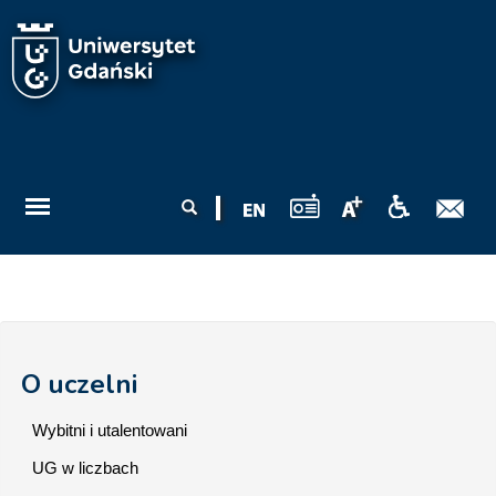
Przejdź do treści
Formularz
Szukaj
wyszukiwania
O uczelni
Wybitni i utalentowani
UG w liczbach