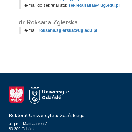
e-mail do sekretariatu:
sekretariatiaa@ug.edu.pl
dr Roksana Zgierska
e-mail:
roksana.zgierska@ug.edu.pl
Rektorat Uniwersytetu Gdańskiego
ul. prof. Marii Janion 7
80-309 Gdańsk