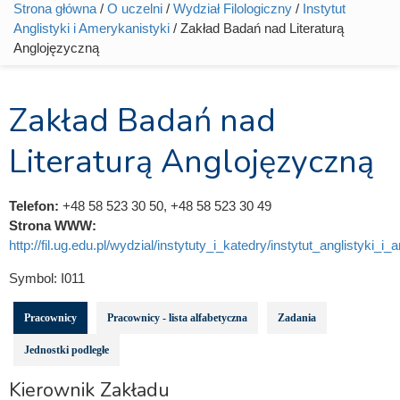
Strona główna
/
O uczelni
/
Wydział Filologiczny
/
Instytut
Jesteś tutaj
Anglistyki i Amerykanistyki
/ Zakład Badań nad Literaturą
Anglojęzyczną
Zakład Badań nad
Literaturą Anglojęzyczną
Telefon:
+48 58 523 30 50, +48 58 523 30 49
Strona WWW:
http://fil.ug.edu.pl/wydzial/instytuty_i_katedry/instytut_anglistyki_i_
Symbol:
I011
Pracownicy
Pracownicy - lista alfabetyczna
Zadania
Jednostki podległe
Kierownik Zakładu