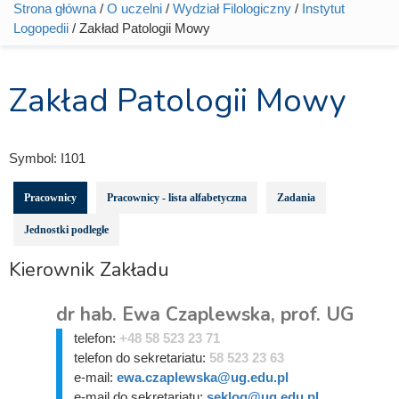
Strona główna
/
O uczelni
/
Wydział Filologiczny
/
Instytut
Jesteś tutaj
Logopedii
/ Zakład Patologii Mowy
Zakład Patologii Mowy
Symbol:
I101
Pracownicy
Pracownicy - lista alfabetyczna
Zadania
Jednostki podległe
Kierownik Zakładu
dr hab. Ewa Czaplewska, prof. UG
telefon:
+48 58 523 23 71
telefon do sekretariatu:
58 523 23 63
e-mail:
ewa.czaplewska@ug.edu.pl
e-mail do sekretariatu:
seklog@ug.edu.pl