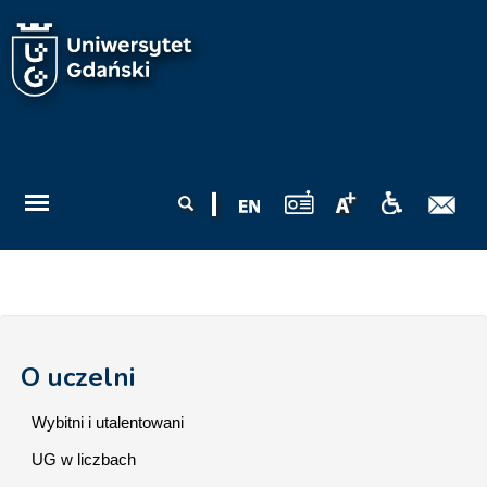
Przejdź do treści
Formularz
Szukaj
wyszukiwania
O uczelni
Wybitni i utalentowani
UG w liczbach