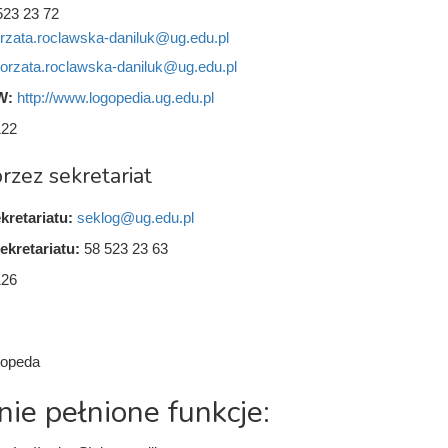
523 23 72
rzata.roclawska-daniluk@ug.edu.pl
orzata.roclawska-daniluk@ug.edu.pl
W:
http://www.logopedia.ug.edu.pl
122
rzez sekretariat
kretariatu:
seklog@ug.edu.pl
ekretariatu:
58 523 23 63
126
gopeda
nie pełnione funkcje: