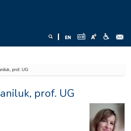
Formularz
Szukaj
wyszukiwania
niluk, prof. UG
niluk, prof. UG