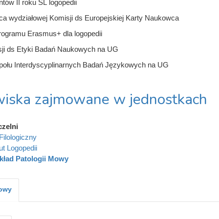
tów II roku SL logopedii
a wydziałowej Komisji ds Europejskiej Karty Naukowca
rogramu Erasmus+ dla logopedii
sji ds Etyki Badań Naukowych na UG
połu Interdyscyplinarnych Badań Językowych na UG
iska zajmowane w jednostkach
czelni
Filologiczny
ut Logopedii
kład Patologii Mowy
kowy