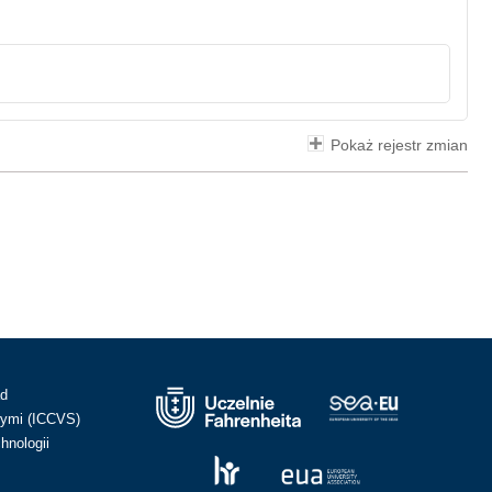
Pokaż rejestr zmian
ad
ymi (ICCVS)
hnologii