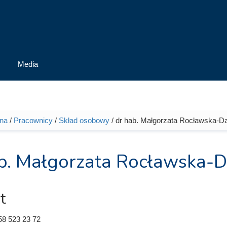
Media
wna
/
Pracownicy
/
Skład osobowy
/ dr hab. Małgorzata Rocławska-Da
tutaj
b. Małgorzata Rocławska-Da
t
58 523 23 72