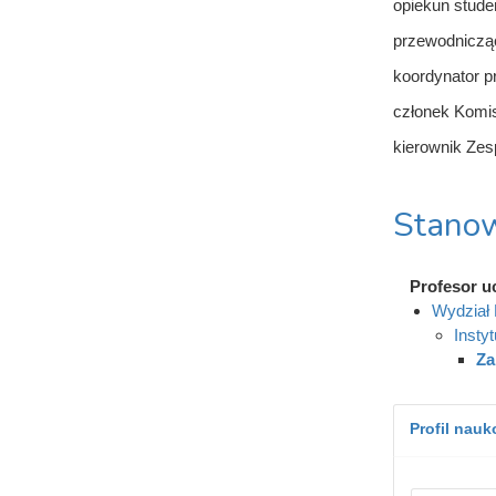
opiekun studen
przewodnicząc
koordynator p
członek Komi
kierownik Zes
Stanow
Profesor u
Wydział 
Instyt
Za
Profil nau