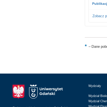
Publikac
Zobacz p
–
Dane pobr
Wydziały
Wydział Biolo
Wydział Chem
Wydział Eko