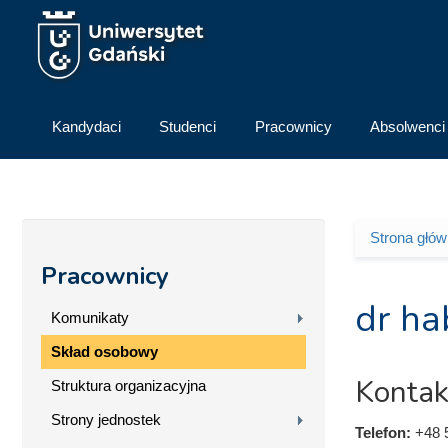
Przejdź do treści
Kandydaci
Studenci
Pracownicy
Absolwenci
Strona głó
Jesteś 
Pracownicy
dr ha
Komunikaty
Skład osobowy
Kontak
Struktura organizacyjna
Strony jednostek
Telefon:
+48 