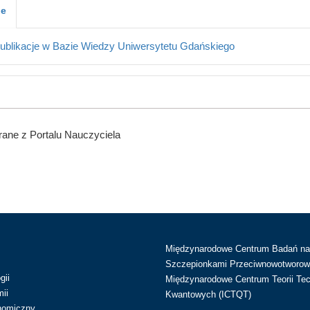
je
ublikacje w Bazie Wiedzy Uniwersytetu Gdańskiego
ane z Portalu Nauczyciela
Międzynarodowe Centrum Badań n
Szczepionkami Przeciwnowotworow
gii
Międzynarodowe Centrum Teorii Tec
ii
Kwantowych (ICTQT)
nomiczny