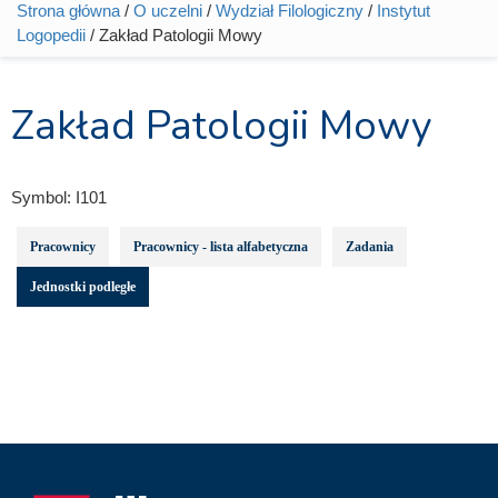
Strona główna
/
O uczelni
/
Wydział Filologiczny
/
Instytut
Jesteś tutaj
Logopedii
/ Zakład Patologii Mowy
Zakład Patologii Mowy
Symbol:
I101
Pracownicy
Pracownicy - lista alfabetyczna
Zadania
Jednostki podległe