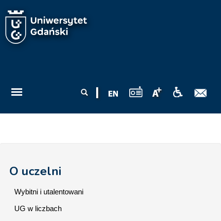
Przejdź do treści
Formularz
Szukaj
wyszukiwania
O uczelni
Wybitni i utalentowani
UG w liczbach