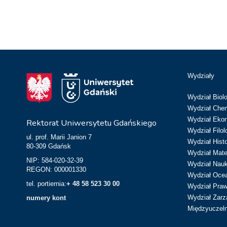
Wydziały
Wydział Biolo
Wydział Chem
Wydział Eko
Rektorat Uniwersytetu Gdańskiego
Wydział Filol
ul. prof. Marii Janion 7
Wydział Hist
80-309 Gdańsk
Wydział Matem
NIP: 584-020-32-39
Wydział Nau
REGON: 000001330
Wydział Ocean
tel. portiernia:
+ 48 58 523 30 00
Wydział Prawa
Wydział Zarz
numery kont
Międzyuczeln