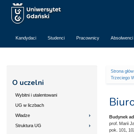
Przejdź do treści
Kandydaci
Studenci
Pracownicy
Absolwenci
Strona głó
Jesteś 
Trzeciego 
O uczelni
Wybitni i utalentowani
Biur
UG w liczbach
Władze
Budynek adm
prof. Marii J
Struktura UG
pok. 101, 10