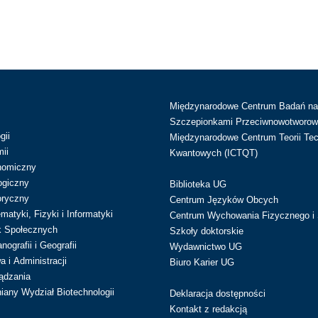
Międzynarodowe Centrum Badań n
Szczepionkami Przeciwnowotworow
gii
Międzynarodowe Centrum Teorii Tec
ii
Kwantowych (ICTQT)
nomiczny
ogiczny
Biblioteka UG
oryczny
Centrum Języków Obcych
atyki, Fizyki i Informatyki
Centrum Wychowania Fizycznego i 
k Społecznych
Szkoły doktorskie
ografii i Geografii
Wydawnictwo UG
 i Administracji
Biuro Karier UG
ądzania
iany Wydział Biotechnologii
Deklaracja dostępności
Kontakt z redakcją