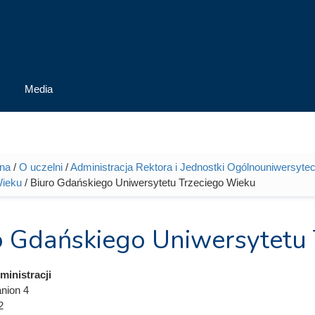
Media
wna
/
O uczelni
/
Administracja Rektora i Jednostki Ogólnouniwersytec
tutaj
Wieku
/ Biuro Gdańskiego Uniwersytetu Trzeciego Wieku
o Gdańskiego Uniwersytetu
inistracji
anion 4
2