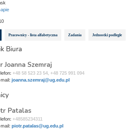
ńsk
apie
10
Pracownicy - lista alfabetyczna
Zadania
Jednostki podległe
k Biura
r Joanna Szemraj
elefon:
+48 58 523 23 54, +48 725 991 094
-mail:
joanna.szemraj@ug.edu.pl
icy
tr Patalas
elefon:
+48585234311
-mail:
piotr.patalas@ug.edu.pl