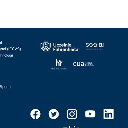
ad
ymi (ICCVS)
hnologii
Sportu