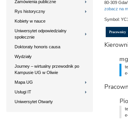
Zamówienia publiczne
80-309 Gda
zobacz na m
Rys historyczny
Symbol:
YC
Kobiety w nauce
Uniwersytet odpowiedzialny
Pracownicy
społecznie
Kierowni
Doktoraty honoris causa
Wydziały
mg
Journey – wirtualny przewodnik po
t
Kampusie UG w Oliwie
e
Mapa UG
Pracown
Usługi IT
Pio
Uniwersytet Otwarty
t
e