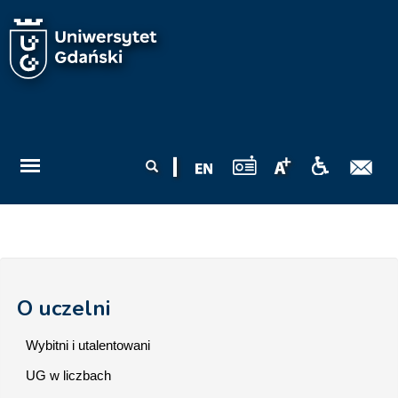
Przejdź do treści
Formularz
Szukaj
wyszukiwania
O uczelni
Wybitni i utalentowani
UG w liczbach