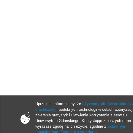
Uprzejmie informujemy, że
używamy plików cookie (tz
ciasteczek)
i podobnych technologii w celach autoryzacji
zbierania statystyk i ułatwienia korzystania z serwisu
Uniwersytetu Gdańskiego. Korzystając z naszych stron
wyrażasz zgodę na ich użycie, zgodnie z
aktualnymi
ustawieniami Twojej przeglądarki
.