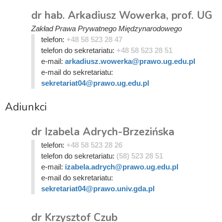
dr hab. Arkadiusz Wowerka, prof. UG
Zakład Prawa Prywatnego Międzynarodowego
telefon:
+48 58 523 28 47
telefon do sekretariatu:
+48 58 523 28 51
e-mail:
arkadiusz.wowerka@prawo.ug.edu.pl
e-mail do sekretariatu:
sekretariat04@prawo.ug.edu.pl
Adiunkci
dr Izabela Adrych-Brzezińska
telefon:
+48 58 523 28 26
telefon do sekretariatu:
(58) 523 28 51
e-mail:
izabela.adrych@prawo.ug.edu.pl
e-mail do sekretariatu:
sekretariat04@prawo.univ.gda.pl
dr Krzysztof Czub