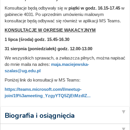
Konsultacje będą odbywały się w
piątki w godz. 16.15-17.45
w
gabinecie 4031. Po uprzednim umówieniu mailowym
konsultacje będą odbywać się również w aplikacji MS Teams.
KONSULTACJE W OKRESIE WAKACYJNYM
1 lipca (środa) godz. 15.45-16.30
31 sierpnia (poniedziałek) godz. 12.00-13.00
We wszystkich sprawach, a zwłaszcza pilnych, można napisać
do mnie maila na adres:
maja.maciejewska-
szalas@ug.edu.pl
Poniżej link do konsultacji w MS Teams:
https://teams.microsoft.com/l/meetup-
join/19%3ameeting_YzgyYTQ5ZjEtMzdlZ...
Biografia i osiągnięcia