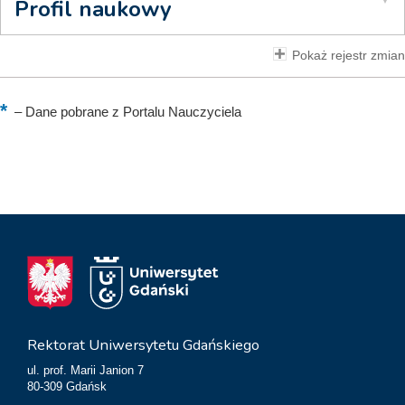
Profil naukowy
Pokaż rejestr zmian
–
Dane pobrane z Portalu Nauczyciela
Rektorat Uniwersytetu Gdańskiego
ul. prof. Marii Janion 7
80-309 Gdańsk