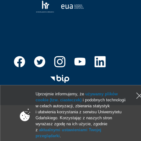
Uprzejmie informujemy, że
używamy plików
© 2013-2026 Uniwersytet Gdański
cookie (tzw. ciasteczek)
i podobnych technologii
w celach autoryzacji, zbierania statystyk
i ułatwienia korzystania z serwisu Uniwersytetu
Gdańskiego. Korzystając z naszych stron
wyrażasz zgodę na ich użycie, zgodnie
z
aktualnymi ustawieniami Twojej
przeglądarki
.