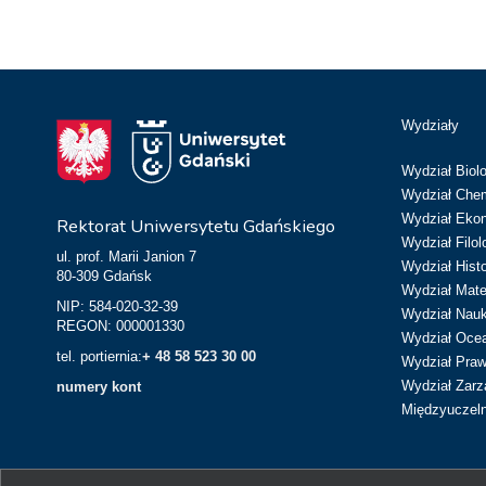
Wydziały
Wydział Biolo
Wydział Chem
Wydział Eko
Rektorat Uniwersytetu Gdańskiego
Wydział Filol
ul. prof. Marii Janion 7
Wydział Hist
80-309 Gdańsk
Wydział Matem
NIP: 584-020-32-39
Wydział Nau
REGON: 000001330
Wydział Ocean
tel. portiernia:
+ 48 58 523 30 00
Wydział Prawa
Wydział Zarz
numery kont
Międzyuczeln