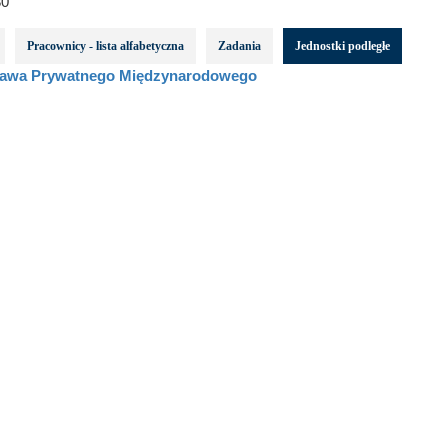
0
Pracownicy - lista alfabetyczna
Zadania
Jednostki podległe
rawa Prywatnego Międzynarodowego