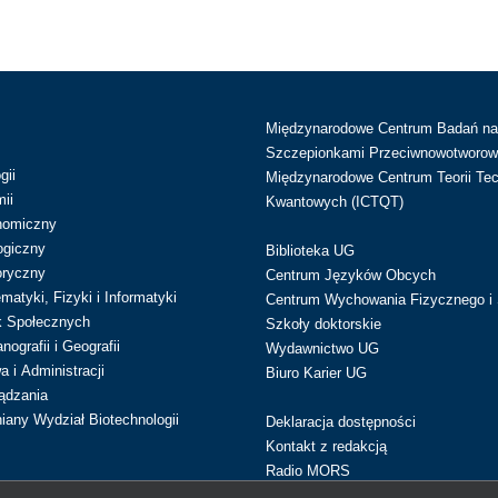
Międzynarodowe Centrum Badań n
Szczepionkami Przeciwnowotworow
gii
Międzynarodowe Centrum Teorii Tec
ii
Kwantowych (ICTQT)
nomiczny
ogiczny
Biblioteka UG
oryczny
Centrum Języków Obcych
atyki, Fizyki i Informatyki
Centrum Wychowania Fizycznego i 
k Społecznych
Szkoły doktorskie
ografii i Geografii
Wydawnictwo UG
 i Administracji
Biuro Karier UG
ądzania
iany Wydział Biotechnologii
Deklaracja dostępności
Kontakt z redakcją
Radio MORS