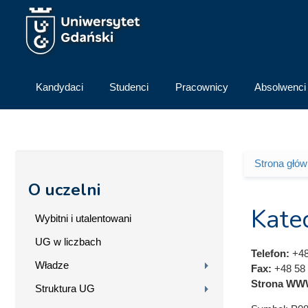
Przejdź do treści
Kandydaci
Studenci
Pracownicy
Absolwenci
Strona głó
Jesteś 
O uczelni
Kate
Wybitni i utalentowani
UG w liczbach
Telefon:
+48
Władze
Fax:
+48 58 
Strona WW
Struktura UG