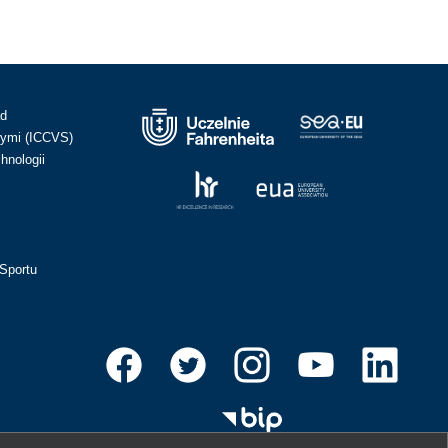
ad
ymi (ICCVS)
hnologii
Sportu