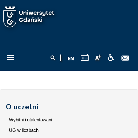
Przejdź do treści
Formularz
Szukaj
wyszukiwania
O uczelni
Wybitni i utalentowani
UG w liczbach