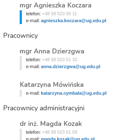
mgr Agnieszka Koczara
telefon:
+48 58 523 50 11
e-mail:
agnieszka.koczara@ug.edu.pl
Pracownicy
mgr Anna Dzierzgwa
telefon:
+48 58 523 51 32
e-mail:
anna.dzierzgwa@ug.edu.pl
Katarzyna Mówińska
e-mail:
katarzyna.cymbala@ug.edu.pl
Pracownicy administracyjni
dr inż. Magda Kozak
telefon:
+48 58 523 51 59
e-mail:
magda.kozak@ug.edu.pl