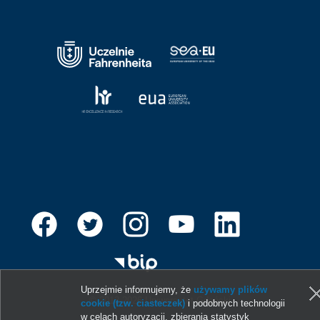
Uprzejmie informujemy, że
używamy plików
© 2013-2026 Uniwersytet Gdański
cookie (tzw. ciasteczek)
i podobnych technologii
w celach autoryzacji, zbierania statystyk