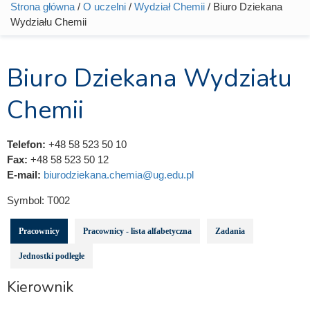
Strona główna
/
O uczelni
/
Wydział Chemii
/ Biuro Dziekana
Jesteś tutaj
Wydziału Chemii
Biuro Dziekana Wydziału
Chemii
Telefon:
+48 58 523 50 10
Fax:
+48 58 523 50 12
E-mail:
biurodziekana.chemia@ug.edu.pl
Symbol:
T002
Pracownicy
Pracownicy - lista alfabetyczna
Zadania
Jednostki podległe
Kierownik