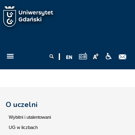
Przejdź do treści
Formularz
Szukaj
wyszukiwania
O uczelni
Wybitni i utalentowani
UG w liczbach