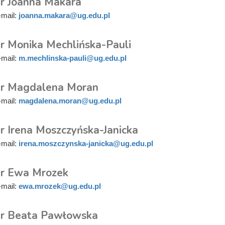
r Joanna Makara
-mail:
joanna.makara@ug.edu.pl
r Monika Mechlińska-Pauli
-mail:
m.mechlinska-pauli@ug.edu.pl
r Magdalena Moran
-mail:
magdalena.moran@ug.edu.pl
r Irena Moszczyńska-Janicka
-mail:
irena.moszczynska-janicka@ug.edu.pl
r Ewa Mrozek
-mail:
ewa.mrozek@ug.edu.pl
r Beata Pawłowska