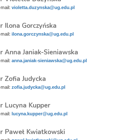
-mail:
violetta.duzynska@ug.edu.pl
r Ilona Gorczyńska
-mail:
ilona.gorczynska@ug.edu.pl
r Anna Janiak-Sieniawska
-mail:
anna.janiak-sieniawska@ug.edu.pl
r Zofia Judycka
-mail:
zofia.judycka@ug.edu.pl
r Lucyna Kupper
-mail:
lucyna.kupper@ug.edu.pl
r Paweł Kwiatkowski