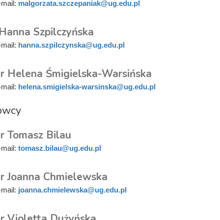
-mail:
malgorzata.szczepaniak@ug.edu.pl
 Hanna Szpilczyńska
-mail:
hanna.szpilczynska@ug.edu.pl
r Helena Śmigielska-Warsińska
-mail:
helena.smigielska-warsinska@ug.edu.pl
owcy
r Tomasz Bilau
-mail:
tomasz.bilau@ug.edu.pl
r Joanna Chmielewska
-mail:
joanna.chmielewska@ug.edu.pl
r Violetta Dużyńska