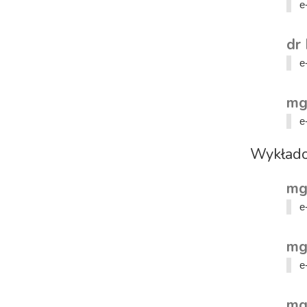
e
dr
e
mg
e
Wykład
mg
e
mg
e
mg