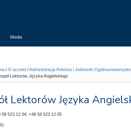
Media
wna
/
O uczelni
/
Administracja Rektora i Jednostki Ogólnouniwersytec
tutaj
espół Lektorów Języka Angielskiego
ół Lektorów Języka Angiels
 58 523 12 04, +48 58 523 12 05
20