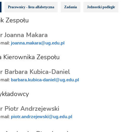
Pracownicy - lista alfabetyczna
Zadania
Jednostki podległe
ik Zespołu
r Joanna Makara
-mail:
joanna.makara@ug.edu.pl
a Kierownika Zespołu
r Barbara Kubica-Daniel
-mail:
barbara.kubica-daniel@ug.edu.pl
wykładowcy
r Piotr Andrzejewski
-mail:
piotr.andrzejewski@ug.edu.pl