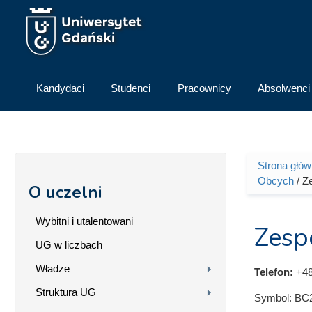
Przejdź do treści
Kandydaci
Studenci
Pracownicy
Absolwenci
Strona głó
Jesteś 
Obcych
/ Z
O uczelni
Wybitni i utalentowani
Zesp
UG w liczbach
Władze
Telefon:
+48
Struktura UG
Symbol:
BC