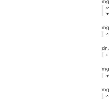
mg
t
e
mg
e
dr
e
mg
e
mg
e