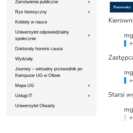
Zamówienia publiczne
Pracownicy
Rys historyczny
Kierown
Kobiety w nauce
Uniwersytet odpowiedzialny
mg
społecznie
e
Doktoraty honoris causa
Zastępc
Wydziały
Journey – wirtualny przewodnik po
mg
Kampusie UG w Oliwie
e
Mapa UG
Starsi 
Usługi IT
Uniwersytet Otwarty
mg
e