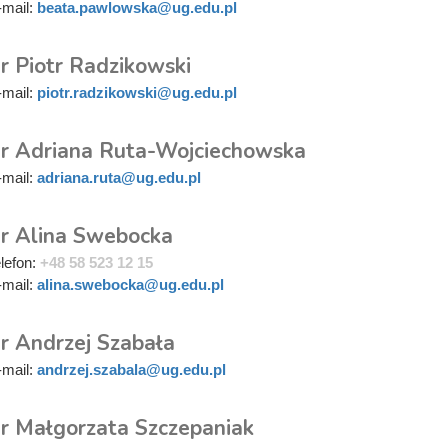
-mail:
beata.pawlowska@ug.edu.pl
r Piotr Radzikowski
-mail:
piotr.radzikowski@ug.edu.pl
r Adriana Ruta-Wojciechowska
-mail:
adriana.ruta@ug.edu.pl
r Alina Swebocka
elefon:
+48 58 523 12 15
-mail:
alina.swebocka@ug.edu.pl
r Andrzej Szabała
-mail:
andrzej.szabala@ug.edu.pl
r Małgorzata Szczepaniak